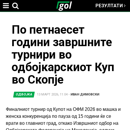
РЕЗУЛТАТИ
Jump to navigation
You
По петнаесет
години завршните
are
турнири во
here
одбојкарскиот Куп
во Скопје
ОДБОЈКА
13 МАРТ 2026, 11:04
•
ИВАН ДИМОВСКИ
Финалниот турнир од Купот на ОФМ 2026 во машка и
женска конкуренција по пауза од 15 години ќе се
врати во главниот град, откако Извршниот одбор на