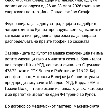
Одбојкарската федерација на
Македонија
, одлучи
истиот да се одржи од 26 до 28 март 2026 година во
спортскиот центар „Јане Сандански“ во Скопје.
Федерацијата ја задржува традицијата најдобрите
четири екипи во Куп-натпреварувањето кај мажите и
кај дамите низ тридневна програма да ја направат
распределбата на првите трофеи во сезоната.
Завршницата од Купот во машка конкуренција ги има
истите учесници како и минатата сезона, бранителот
на пехарот Штип УГД, ланскиот финалист Струмица
47&72, како и ГОК Борец и Работнички 71&22. Кај
девојките, пак, Наковски Волеј ќе ја брани титулата
пред предизвикувачите Младост УГД, Вардар ЕМ и
Газели Волеј – трите екипи испишаа клупска историја
и за првпат ќе играат на еден Ф4 турнир во Купот.
Во договор со медиумскиот партнер, Македонската