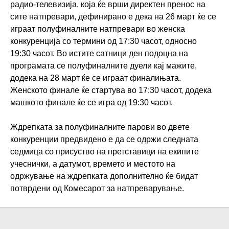
радио-телевизија, која ќе врши директен пренос на
сите натпревари, дефинирано е дека на 26 март ќе се
играат полуфиналните натпревари во женска
конкуренција со термини од 17:30 часот, односно
19:30 часот. Во истите сатници ден подоцна на
програмата се полуфиналните дуели кај мажите,
додека на 28 март ќе се играат финалињата.
Женското финале ќе стартува во 17:30 часот, додека
машкото финале ќе се игра од 19:30 часот.
Ждрепката за полуфиналните парови во двете
конкуренции предвидено е да се одржи следната
седмица со присуство на претставици на екипите
учеснички, а датумот, времето и местото на
одржување на ждрепката дополнително ќе бидат
потврдени од Комесарот за натпреварување.