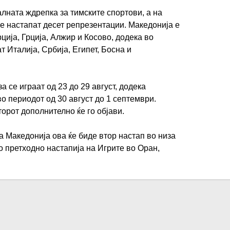
ната ждрепка за тимските спортови, а на
ќе настапат десет репрезентации. Македонија е
рција, Грција, Алжир и Косово, додека во
т Италија, Србија, Египет, Босна и
 се играат од 23 до 29 август, додека
о периодот од 30 август до 1 септември.
орот дополнително ќе го објави.
а Македонија ова ќе биде втор настап во низа
о претходно настапија на Игрите во Оран,