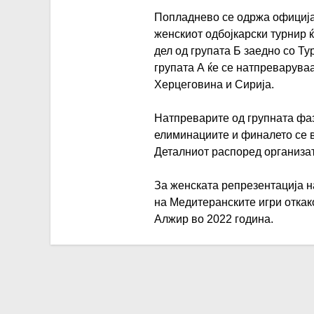
Попладнево се одржа официјал
женскиот одбојкарски турнир 
дел од групата Б заедно со Ту
групата А ќе се натпреваруваа
Херцеговина и Сирија.
Натпреварите од групната фаза
елиминациите и финалето се в
Деталниот распоред организат
За женската репрезентација н
на Медитеранските игри откак
Алжир во 2022 година.