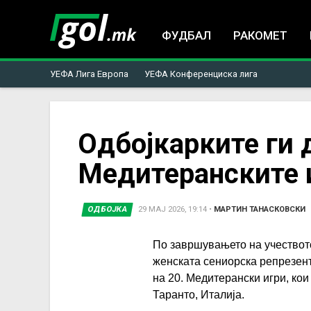
ФУДБАЛ
РАКОМЕТ
УЕФА Лига Европа
УЕФА Конференциска лига
You
Одбојкарките ги 
Медитеранските и
are
here
ОДБОЈКА
29 МАЈ 2026, 19:14
•
МАРТИН ТАНАСКОВСКИ
По завршувањето на учеството
женската сениорска репрезент
на 20. Медитерански игри, кои
Таранто, Италија.