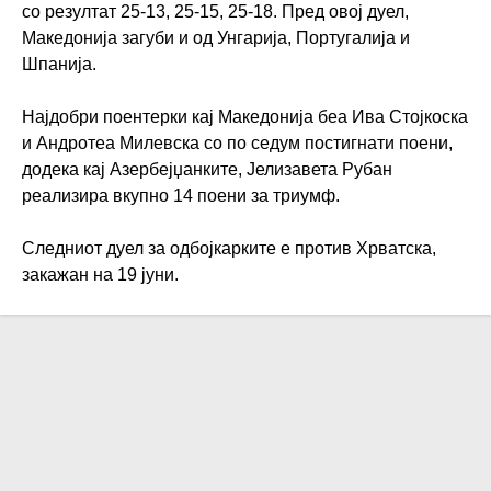
со резултат 25-13, 25-15, 25-18. Пред овој дуел,
Македонија загуби и од Унгарија, Португалија и
Шпанија.
Најдобри поентерки кај Македонија беа Ива Стојкоска
и Андротеа Милевска со по седум постигнати поени,
додека кај Азербејџанките, Јелизавета Рубан
реализира вкупно 14 поени за триумф.
Следниот дуел за одбојкарките е против Хрватска,
закажан на 19 јуни.