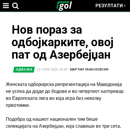
РЕЗУЛТАТИ
Jump to navigation
You
Нов пораз за
одбојкарките, овој
are
пат од Азербејџан
here
ОДБОЈКА
13 ЈУНИ 2026, 20:00
•
МАРТИН ТАНАСКОВСКИ
Женската одбојкарска репрезентација на
Македонија
не успеа да дојде до бодови и во четвртиот натпревар
во Европската лига во која игра без неколку
првотимки.
Подобра од нашиот национален тим беше
селекцијата на Азербејџан, која славеше во три сета,