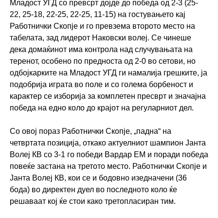
Младост УГД со превсрт дојде до победа од 2-3 (25-
22, 25-18, 22-25, 22-25, 11-15) на гостувањето кај
Работнички Скопје и го превзема второто место на
табелата, зад лидерот Наковски волеј. Се чинеше
дека домаќинот има контрола над случувањата на
теренот, особено по предноста од 2-0 во сетови, но
одбојкарките на Младост УГД ги намалија грешките, ја
подобрија играта во поле и со голема борбеност и
карактер се изборија за комплетен пресврт и значајна
победа на едно коло до крајот на регуларниот дел.
Со овој пораз Работнички Скопје, „падна“ на
четвртата позиција, откако актуелниот шампион Јанта
Волеј КВ со 3-1 го победи Вардар ЕМ и поради победа
повеќе застана на третото место. Работнички Скопје и
Јанта Волеј КВ, кои се и бодовно изедначени (36
бода) во директен дуел во последното коло ќе
решаваат кој ќе стои како третопласиран тим.