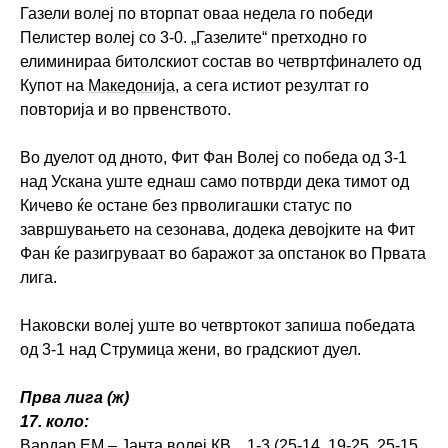
Газели волеј по вторпат оваа недела го победи
Пелистер волеј со 3-0. „Газелите“ претходно го
елиминираа битолскиот состав во четвртфиналето од
Купот на
Македонија
, а сега истиот резултат го
повторија и во првенството.
Во дуелот од дното, Фит Фан Волеј со победа од 3-1
над Ускана уште еднаш само потврди дека тимот од
Кичево ќе остане без прволигашки статус по
завршувањето на сезонава, додека девојките на Фит
Фан ќе разигруваат во баражот за опстанок во Првата
лига.
Наковски волеј уште во четвртокот запиша победата
од 3-1 над Струмица жени, во градскиот дуел.
Прва лига (ж)
17. коло:
Вардар ЕМ – Јанта волеј КВ 1-3 (25-14, 19-25, 25-15,