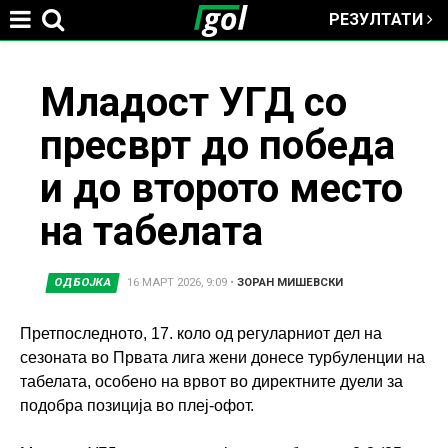
РЕЗУЛТАТИ
Jump to navigation
You
Младост УГД со
пресврт до победа
are
и до второто место
here
на табелата
ОДБОЈКА
16 МАРТ 2026, 9:09
•
ЗОРАН МИШЕВСКИ
Претпоследното, 17. коло од регуларниот дел на
сезоната во Првата лига жени донесе турбуленции на
табелата, особено на врвот во директните дуели за
подобра позиција во плеј-офот.