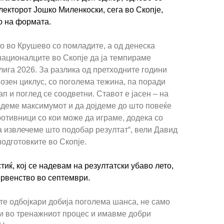
лекторот Јошко Миленкоски, сега во Скопје,
о на формата.
о во Крушево со помладите, а од денеска
ационалците во Скопје да ја темпираме
ига 2026. За разлика од претходните години
озен циклус, со поголема тежина, па поради
п и поглед се соодветни. Ставот е јасен – на
адеме максимумот и да дојдеме до што повеќе
отивници со кои може да играме, додека со
а извлечеме што подобар резултат“, вели Давид
подготовките во Скопје.
иќ, кој се надевам на резултатски убаво лето,
првенство во септември.
те одбојкари добија поголема шанса, не само
 и во тренажниот процес и имавме добри