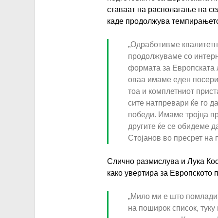
ставаат на располагање на се
каде продолжува темпирањет
„Одработивме квалитетн
продолжуваме со интерн
формата за Европската л
оваа имаме еден посери
тоа и комплетниот приста
сите натпревари ќе го д
победи. Имаме тројца пр
другите ќе се обидеме д
Стојанов во пресрет на 
Слично размислува и Лука Кост
како увертира за Европското 
„Мило ми е што помлади
на поширок список, туку