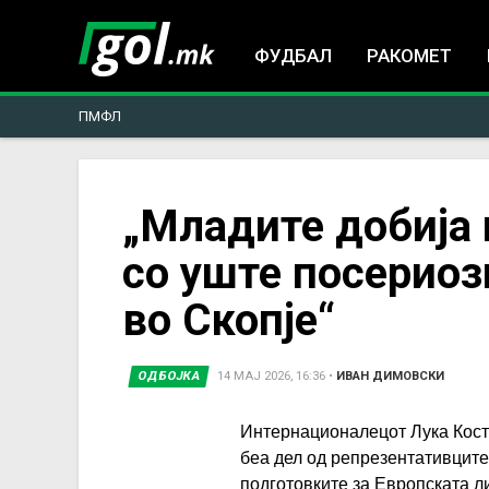
ФУДБАЛ
РАКОМЕТ
ПМФЛ
You
„Младите добија 
со уште посерио
are
во Скопје“
here
ОДБОЈКА
14 МАЈ 2026, 16:36
•
ИВАН ДИМОВСКИ
Интернационалецот Лука Кост
беа дел од репрезентативците
подготовките за Европската ли