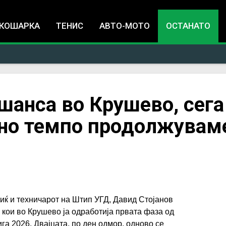
Jump to navigation
КОШАРКА
ТЕНИС
АВТО-МОТО
ОСТАНАТО
шанса во Крушево, сега
зно темпо продолжувам
иќ и техничарот на Штип УГД, Давид Стојанов
 кои во Крушево ја одработија првата фаза од
га 2026. Двајцата, по ден одмор, одново се