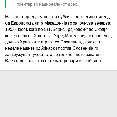
поентер во националниот дрес.
Настапот пред домашната публика во третиот викенд
од Европската лига Македонија го започнува вечерва,
19:00 часот, кога во СЦ „Борис Трајковски“ во Скопје
ќе се соочи со Хрватска. Утре, Македонија е слободна,
додека Хрватките играат со Словенија, додека в
недела нашите одбојкарки против Словенија го
заокружуваат учеството во годинешното издание.
Влезот во салата за сите натпревари е слободен.