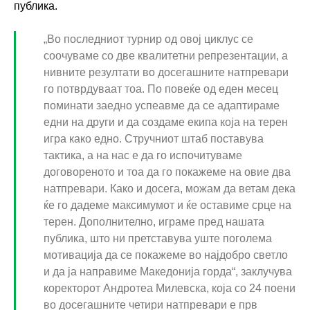
публика.
„Во последниот турнир од овој циклус се
соочуваме со две квалитетни репрезентации, а
нивните резултати во досегашните натпревари
го потврдуваат тоа. По повеќе од еден месец
поминати заедно успеавме да се адаптираме
едни на други и да создаме екипа која на терен
игра како едно. Стручниот штаб поставува
тактика, а на нас е да го испочитуваме
договореното и тоа да го покажеме на овие два
натпревари. Како и досега, можам да ветам дека
ќе го дадеме максимумот и ќе оставиме срце на
терен. Дополнително, играме пред нашата
публика, што ни претставува уште поголема
мотивација да се покажеме во најдобро светло
и да ја направиме Македонија горда“, заклучува
коректорот Андротеа Милевска, која со 24 поени
во досегашните четири натпревари е прв