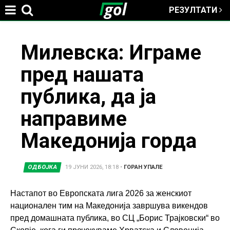
РЕЗУЛТАТИ
Jump to navigation
You
Милевска: Играме
пред нашата
are
публика, да ја
here
направиме
Македонија горда
ОДБОЈКА
19 ЈУНИ 2026, 18:18
•
ГОРАН УПАЛЕ
Настапот во Европската лига 2026 за женскиот
национален тим на Македонија завршува викендов
пред домашната публика, во СЦ „Борис Трајковски“ во