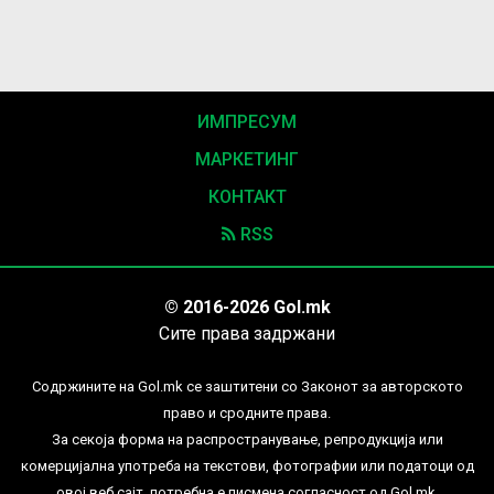
ИМПРЕСУМ
МАРКЕТИНГ
КОНТАКТ
RSS
© 2016-2026 Gol.mk
Сите права задржани
Содржините на Gol.mk се заштитени со Законот за авторското
право и сродните права.
За секоја форма на распространување, репродукција или
комерцијална употреба на текстови, фотографии или податоци од
овој веб сајт, потребна е писмена согласност од Gol.mk.