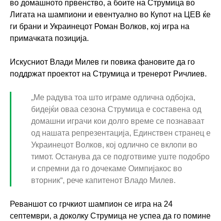
во домашното првенство, а боите на Струмица во
Лигата на шампиони и евентуално во Купот на ЦЕВ ќе
ги брани и Украинецот Роман Волков, кој игра на
примачката позиција.
Искусниот Влади Милев ги повика фановите да го
поддржат проектот на Струмица и тренерот Ричлиев.
„Ме радува тоа што играме одлична одбојка,
бидејќи оваа сезона Струмица е составена од
домашни играчи кои долго време се познаваат
од нашата репрезентација, Единствен странец е
Украинецот Волков, кој одлично се вклопи во
тимот. Останува да се подготвиме уште подобро
и спремни да го дочекаме Оимпијакос во
вторник“, рече капитенот Владо Милев.
Реваншот со грчкиот шампион се игра на 24
септември, а доколку Струмица не успеа да го помине