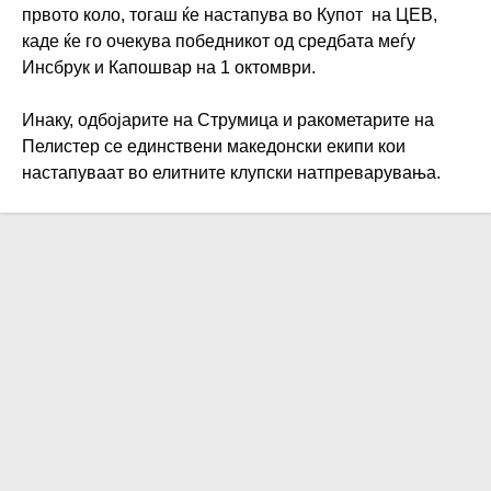
првото коло, тогаш ќе настапува во Купот на ЦЕВ,
каде ќе го очекува победникот од средбата меѓу
Инсбрук и Капошвар на 1 октомври.
Инаку, одбојарите на Струмица и ракометарите на
Пелистер се единствени македонски екипи кои
настапуваат во елитните клупски натпреварувања.