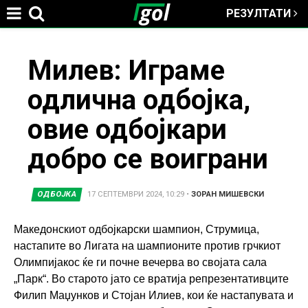
РЕЗУЛТАТИ
Jump to navigation
You
Милев: Играме
одлична одбојка,
are
овие одбојкари
here
добро се воиграни
ОДБОЈКА
17 СЕПТЕМВРИ 2024, 10:29
•
ЗОРАН МИШЕВСКИ
Македонскиот одбојкарски шампион, Струмица,
настапите во Лигата на шампионите против грчкиот
Олимпијакос ќе ги почне вечерва во својата сала
„Парк“. Во старото јато се вратија репрезентативците
Филип Маџунков и Стојан Илиев, кои ќе настапувата и