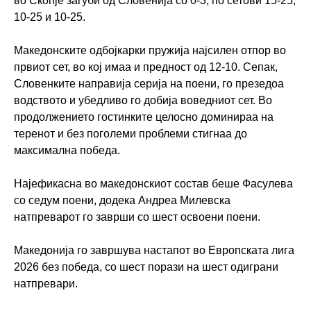
во Скопје загуби од Словенија со 0-3, по сетови 15-25,
10-25 и 10-25.
Македонските одбојкарки пружија најсилен отпор во
првиот сет, во кој имаа и предност од 12-10. Сепак,
Словенките направија серија на поени, го презедоа
водството и убедливо го добија воведниот сет. Во
продолжението гостинките целосно доминираа на
теренот и без поголеми проблеми стигнаа до
максимална победа.
Најефикасна во македонскиот состав беше Фасулева
со седум поени, додека Андреа Милевска
натпреварот го заврши со шест освоени поени.
Македонија го завршува настапот во Европската лига
2026 без победа, со шест порази на шест одиграни
натпревари.