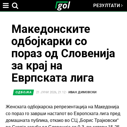
РЕЗУЛТАТИ
Jump to navigation
You
Македонските
одбојкарки со
are
пораз од Словенија
here
за крај на
Еврпската лига
ОДБОЈКА
21 ЈУНИ 2026, 21:12
•
ИВАН ДИМОВСКИ
Женската одбојкарска репрезентација на
Македонија
со пораз го заврши настапот во Европската лига пред
домашната публика, откако во СЦ „Борис Трајковски“