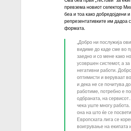
Ова беа први „тестови“ за еки
превзема новиот селектор Мил
беа и тоа како добредојдени и
репрезентативките им дадоа с
формата.
„Добро ни послужија ови
видиме до каде сме во п
заедно и со мене како но
усовршен системот, а за
негативни работи. Добро
оптимисти и веруваат во
и дека не се почитува д
работиме, потребно е по
одбраната, на сервисот…
чека уште многу работа.
она на што ќе се посвет
Европската лига се коре
воигрување на екипата и