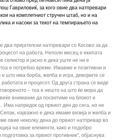
пата откако пред петнаесеттина дена ја
ош Гавриловиќ, за кого овие два натпревари
 кои на комплетниот стручен штаб, но и на
лика и насоки за текот на темпирањето на
е два пријателски натпревари со Косово за да
роцесот на работа. Неполн месец е екипата
в селектор и јасно е дека уште не ни е
 тоа е потребно време. Имавме и позитивни и
 е што има борба, желба и игра, девојките се
 работата и процесот. Од друга страна се виде
оговореното – тоа е нешто на што ќе мора да
веќе внимание да посветиме на блокот и
 Има напредок од првиот ден до сега, но не
 Сепак, најважно е дека имаме визија и желба и
име овие неколку дена до првиот натпревар во
кција на овие елементи, како и подобро
 подготовка за првиот противник“, објаснува