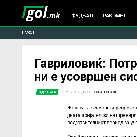
ФУДБАЛ
РАКОМЕТ
ПМФЛ
You
Гавриловиќ: Потр
ни е усовршен си
are
here
ОДБОЈКА
1 ЈУНИ 2026, 12:55
•
ГОРАН УПАЛЕ
Женската сениорска репрезен
двата пријателски натпревари 
подготвителниот период за уч