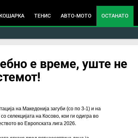
Jump to navigation
КОШАРКА
ТЕНИС
АВТО-МОТО
ОСТАНАТО
ебно е време, уште не
стемот!
тација на
Македонија
загуби (со по 3-1) и на
со селекцијата на Косово, кои ги одигра во
еството во Европската лига 2026.