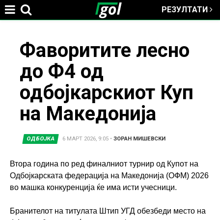
РЕЗУЛТАТИ
Jump to navigation
You
Фаворитите лесно
до Ф4 од
are
одбојкарскиот Куп
here
на Македонија
ОДБОЈКА
6 МАРТ 2026, 9:05
•
ЗОРАН МИШЕВСКИ
Втора година по ред финалниот турнир од Купот на
Одбојкарската федерација на Македонија (ОФМ) 2026
во машка конкуренција ќе има исти учесници.
Бранителот на титулата Штип УГД обезбеди место на