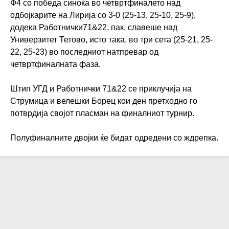
Ф4 со победа синоќа во четвртфиналето над
одбојкарите на Лирија со 3-0 (25-13, 25-10, 25-9),
додека Работнички71&22, пак, славеше над
Универзитет Тетово, исто така, во три сета (25-21, 25-
22, 25-23) во последниот натпревар од
четвртфиналната фаза.
Штип УГД и Работнички 71&22 се приклучија на
Струмица и велешки Борец кои ден претходно го
потврдија својот пласман на финалниот турнир.
Полуфиналните двојки ќе бидат одредени со ждрепка.