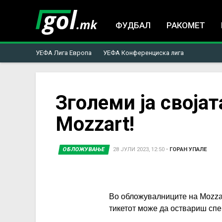
ФУДБАЛ
РАКОМЕТ
УЕФА Лига Европа
УЕФА Конференциска лига
You
Зголеми ја своја
Mozzart!
are
here
ОБЛОЖУВАЊЕ
28 ЈУЛИ 2023, 12:50
•
ГОРАН УПАЛЕ
Во обложувалниците на Mozza
тикетот може да оствариш спе