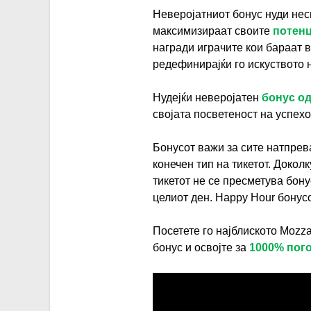
Неверојатниот бонус нуди нес
максимизираат своите
потенц
награди играчите кои бараат 
редефинирајќи го искуството 
Нудејќи неверојатен
бонус о
својата посветеност на успехо
Бонусот важи за сите натпрева
конечен тип на тикетот. Докол
тикетот не се пресметува бону
целиот ден. Happy Hour бонусот
Посетете го најблиското Mozza
бонус и освојте за
1000% пог