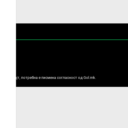
е права.
ј веб сајт, потребна е писмена согласност од Gol.mk.