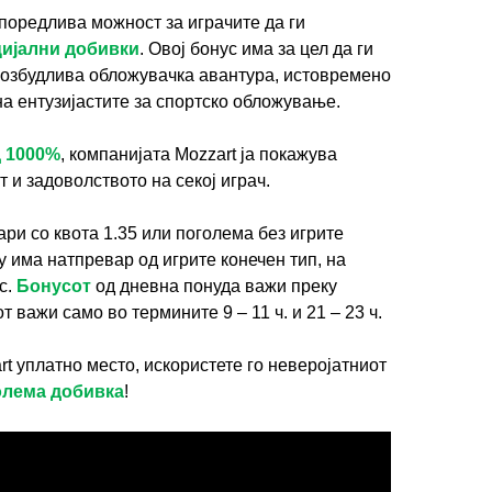
поредлива можност за играчите да ги
ијални добивки
. Овој бонус има за цел да ги
возбудлива обложувачка авантура, истовремено
на ентузијастите за спортско обложување.
д 1000%
, компанијата Mozzart ја покажува
т и задоволството на секој играч.
ри со квота 1.35 или поголема без игрите
ку има натпревар од игрите конечен тип, на
с.
Бонусот
од дневна понуда важи преку
 важи само во термините 9 – 11 ч. и 21 – 23 ч.
rt уплатно место, искористете го неверојатниот
олема добивка
!