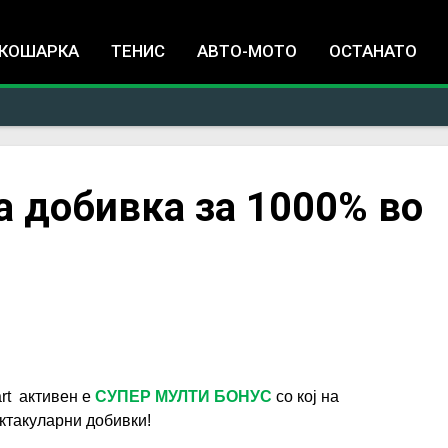
Jump to navigation
КОШАРКА
ТЕНИС
АВТО-МОТО
ОСТАНАТО
та добивка за 1000% во
rt активен е
СУПЕР МУЛТИ БОНУС
со кој на
ктакуларни добивки!