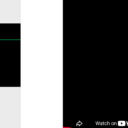
Содржин
За секоја форма на распространување, репродукција и