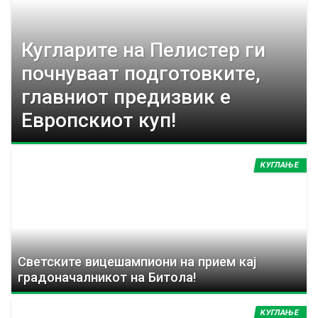
y
t
Кугларите на Пелистер ги
почнуваат подготовките,
a
главниот предизвик е
b
Европскиот куп!
s
КУГЛАЊЕ
Светските вицешампиони на прием кај
градоначалникот на Битола!
КУГЛАЊЕ