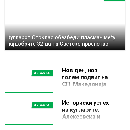
Кугларот Стоклас обезбеди пласман меѓу
најдобрите 32-ца на Светско првенство
Нов ден, нов
КУГЛАЊЕ
голем подвиг на
СП: Македонија
сребрена и во
тандем жени!
Историски успех
28 МАЈ 2026, 22:33
КУГЛАЊЕ
на кугларите:
Јуниорската репрезентација
Алексовска и
на Македонија забележа уште
еден историски успех на
Јовановски се
Светското првенство во