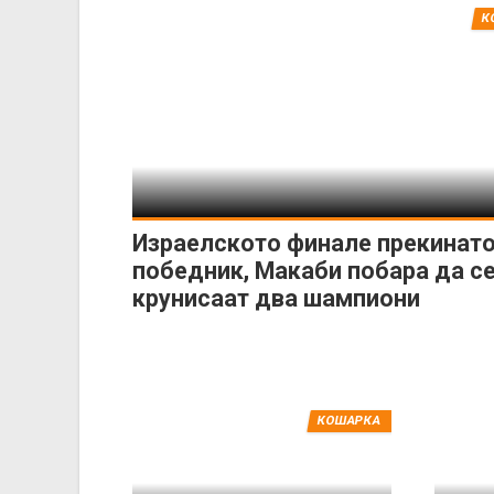
К
Израелското финале прекинато
победник, Макаби побара да с
крунисаат два шампиони
КОШАРКА