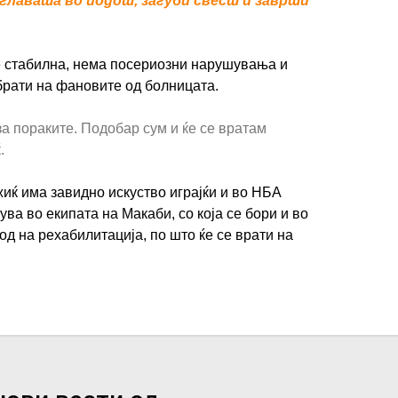
 главата во подот, загуби свест и заврши
 е стабилна, нема посериозни нарушувања и
брати на фановите од болницата.
за пораките. Подобар сум и ќе се вратам
ќ.
жиќ има завидно искуство играјќи и во НБА
ува во екипата на Макаби, со која се бори и во
од на рехабилитација, по што ќе се врати на