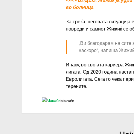
<<< - ВИДЕО: Жижиќ ја удри
во болница
За среќа, неговата ситуација
повреди и самиот Жижиќ се о
„Ви благодарам на сите 
наскоро“, напиша Жижи
Инаку, во својата кариера Жи
лигата. Од 2020 година настап
Евролигата. Сега го чека пери
терените.
Макаби