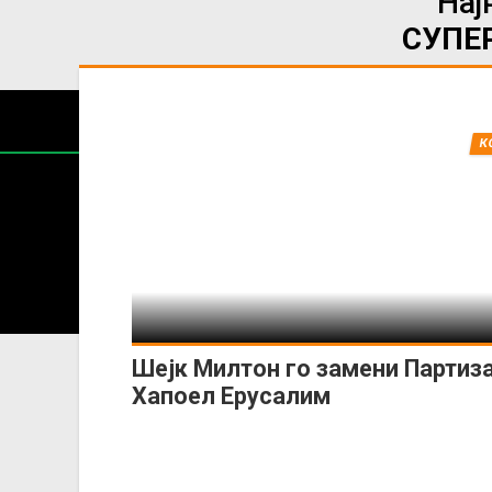
Нај
СУПЕР
К
Содржин
За секоја форма на распространување, репродукција и
Шејк Милтон го замени Партиза
Хапоел Ерусалим