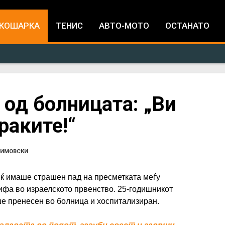
Jump to navigation
КОШАРКА
ТЕНИС
АВТО-МОТО
ОСТАНАТО
од болницата: „Ви
раките!“
ДИМОВСКИ
ќ имаше страшен пад на пресметката меѓу
ифа во израелското првенство. 25-годишникот
еше пренесен во болница и хоспитализиран.