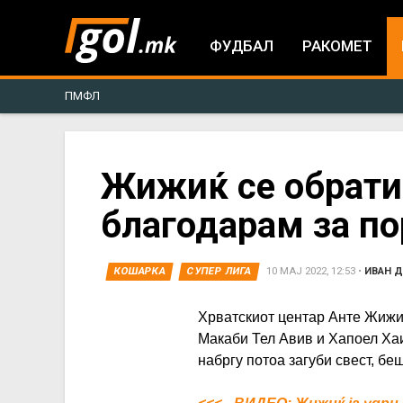
ФУДБАЛ
РАКОМЕТ
ПМФЛ
You
Жижиќ се обрати 
благодарам за по
are
here
КОШАРКА
СУПЕР ЛИГА
10 МАЈ 2022, 12:53
•
ИВАН 
Хрватскиот центар Анте Жижи
Макаби Тел Авив и Хапоел Ха
набргу потоа загуби свест, б