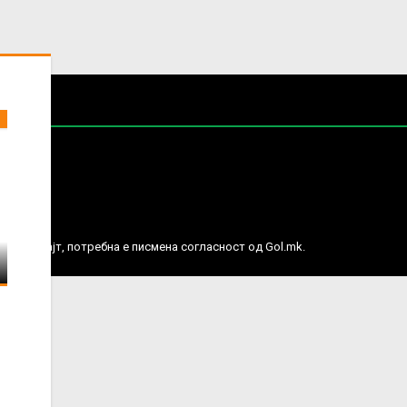
е права.
ј веб сајт, потребна е писмена согласност од Gol.mk.