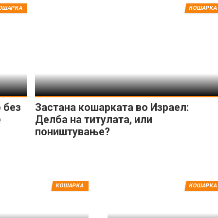
ОШАРКА
КОШАРКА
 без
Застана кошарката во Израел:
е
Делба на титулата, или
поништување?
КОШАРКА
КОШАРКА