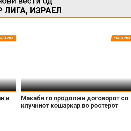
нови вести од
 ЛИГА, ИЗРАЕЛ
ИМПРЕСУМ
МАРКЕТИНГ
КОНТАКТ
RSS
ОШАРКА
КОШАРКА
© 2016-2026 Gol.mk
Сите права задржани
ите на Gol.mk се заштитени со Законот за авторското право и сроднит
ли комерцијална употреба на текстови, фотографии или податоци од ово
н и
Макаби го продолжи договорот со
клучниот кошаркар во ростерот