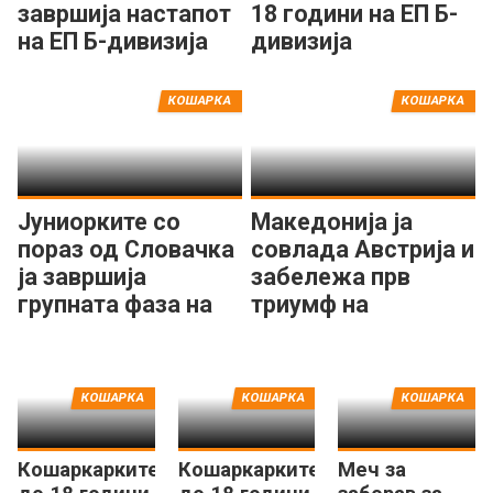
завршија настапот
18 години на ЕП Б-
на ЕП Б-дивизија
дивизија
КОШАРКА
КОШАРКА
Јуниорките со
Македонија ја
пораз од Словачка
совлада Австрија и
ја завршија
забележа прв
групната фаза на
триумф на
ЕП во Романија
младинското ЕП
КОШАРКА
КОШАРКА
КОШАРКА
Кошаркарките
Кошаркарките
Меч за