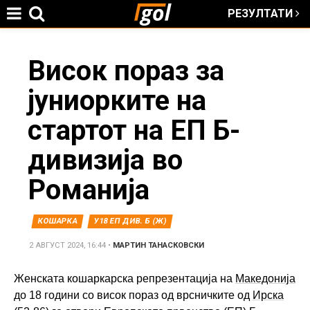
РЕЗУЛТАТИ
Jump to navigation
You
Висок пораз за
јуниорките на
are
стартот на ЕП Б-
here
дивизија во
Романија
КОШАРКА
У18 ЕП ДИВ. Б (Ж)
2 АВГУСТ 2024, 16:44
•
МАРТИН ТАНАСКОВСКИ
Женската кошаркарска репрезентација на
Македонија
до 18 години со висок пораз од врсничките од
Ирска