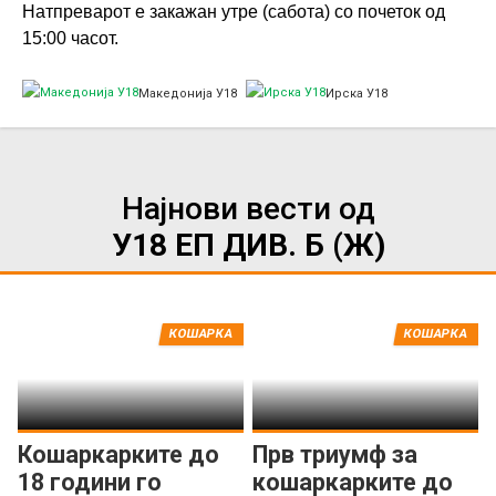
Натпреварот е закажан утре (сабота) со почеток од
15:00 часот.
Македонија У18
Ирска У18
Најнови вести од
У18 ЕП ДИВ. Б (Ж)
КОШАРКА
КОШАРКА
Кошаркарките до
Прв триумф за
18 години го
кошаркарките до