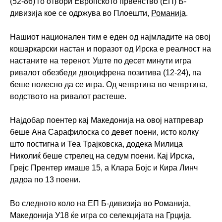
(52-86) го отвори Европското првенство (ЕП) Б-
дивизија кое се одржува во Плоешти,
Романија
.
Нашиот национален тим е еден од најмладите на овој
кошаркарски настан и поразот од Ирска е реалност на
настаните на теренот. Уште по десет минути игра
ривалот обезбеди двоцифрена позитива (12-24), па
беше полесно да се игра. Од четвртина во четвртина,
водството на ривалот растеше.
Најдобар поентер кај Македонија на овој натпревар
беше Ана Сарафилоска со девет поени, исто колку
што постигна и Теа Трајковска, додека Милица
Николиќ беше стрелец на седум поени. Кај Ирска,
Грејс Прентер имаше 15, а Клара Бојс и Кира Линч
дадоа по 13 поени.
Во следното коло на ЕП Б-дивизија во Романија,
Македонија У18 ќе игра со селекцијата на
Грција
.