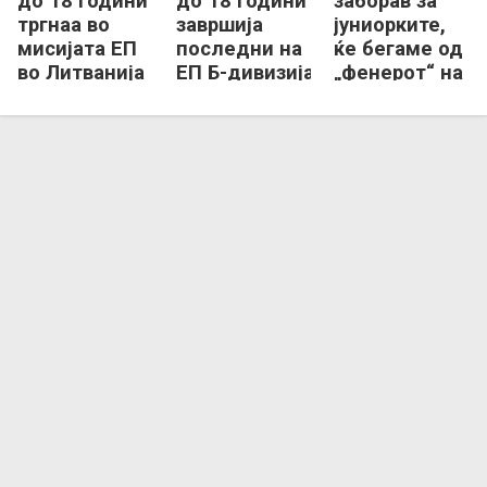
до 18 години
до 18 години
заборав за
тргнаа во
завршија
јуниорките,
мисијата ЕП
последни на
ќе бегаме од
во Литванија
ЕП Б-дивизија
„фенерот“ на
во Романија
ЕП Б-
дивизија