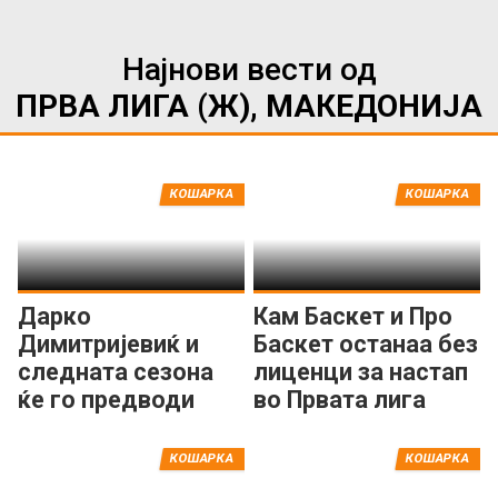
Најнови вести од
ПРВА ЛИГА (Ж), МАКЕДОНИЈА
КОШАРКА
КОШАРКА
Дарко
Кам Баскет и Про
Димитријевиќ и
Баскет останаа без
следната сезона
лиценци за настап
ќе го предводи
во Првата лига
тимот на Бадел
1862
КОШАРКА
КОШАРКА