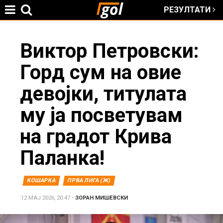
РЕЗУЛТАТИ
Jump to navigation
You
Виктор Петровски:
Горд сум на овие
are
девојки, титулата
here
му ја посветувам
на градот Крива
Паланка!
КОШАРКА
ПРВА ЛИГА (Ж)
12 МАЈ 2026, 20:47
•
ЗОРАН МИШЕВСКИ