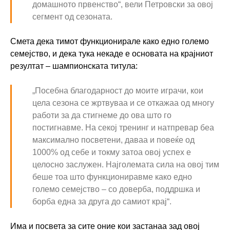
домашното првенство“, вели Петровски за овој
сегмент од сезоната.
Смета дека тимот функционирале како едно големо
семејство, и дека тука некаде е основата на крајниот
резултат – шампионската титула:
„Посебна благодарност до моите играчи, кои
цела сезона се жртвуваа и се откажаа од многу
работи за да стигнеме до ова што го
постигнавме. На секој тренинг и натпревар беа
максимално посветени, даваа и повеќе од
1000% од себе и токму затоа овој успех е
целосно заслужен. Најголемата сила на овој тим
беше тоа што функциониравме како едно
големо семејство – со доверба, поддршка и
борба една за друга до самиот крај“.
Има и посвета за сите оние кои застанаа зад овој