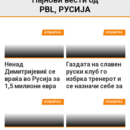
PBL, РУСИЈА
КОШАРКА
КОШАРКА
Ненад
Газдата на славен
Димитријевиќ се
руски клуб го
враќа во Русија за
избрка тренерот и
1,5 милиони евра
се назначи себе за
по сезона!?
нов предводник!
КОШАРКА
КОШАРКА