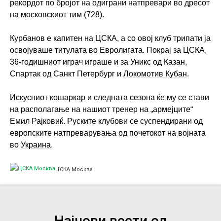
рекордот по бројот на одиграни натпревари во дресот
на московскиот тим (728).
Курбанов е капитен на ЦСКА, а со овој клуб трипати ја
освојуваше титулата во Евролигата. Покрај за ЦСКА,
36-годишниот играч играше и за Уникс од Казан,
Спартак од Санкт Петербург и
Локомотив Кубан
.
Искусниот кошаркар и следната сезона ќе му се стави
на располагање на нашиот тренер на „армејците“
Емил Рајковиќ. Руските клубови се суспендирани од
европските натпреварувања од почетокот на војната
во
Украина
.
ЦСКА Москва
Најнови вести од