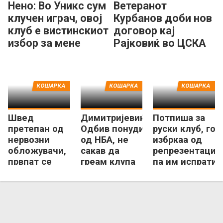
Нено: Во Уникс сум
Ветеранот
клучен играч, овој
Курбанов доби нов
клуб е вистинскиот
договор кај
избор за мене
Рајковиќ во ЦСКА
КОШАРКА
КОШАРКА
КОШАРКА
Швед
Димитријевиќ:
Потпиша за
претепан од
Одбив понуди
руски клуб, го
нервозни
од НБА, не
избркаа од
обложувачи,
сакав да
репрезентација
првпат се
греам клупа
па им испрати
појави пред
или „Џи-лига“!
порака!
јавноста