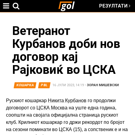
РЕЗУЛТАТИ
Jump to navigation
You
Ветеранот
Курбанов доби нов
are
договор кај
here
Рајковиќ во ЦСКА
КОШАРКА
PBL
16 ЈУЛИ 2023, 14:19
•
ЗОРАН МИШЕВСКИ
Рускиот кошаркар
Никита Курбанов
го продолжи
договорот со
ЦСКА Москва
на уште една година,
соопшти на својата официјална страница рускиот
клуб. Крилниот кошаркар го држи рекордот по бројот
на сезони поминати во ЦСКА (15), а сопственик е и на