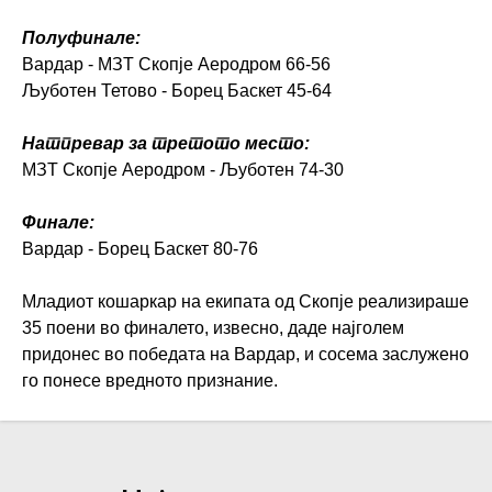
Полуфинале:
Вардар - МЗТ Скопје Аеродром 66-56
Љуботен Тетово - Борец Баскет 45-64
Натпревар за третото место:
МЗТ Скопје Аеродром - Љуботен 74-30
Финале:
Вардар - Борец Баскет 80-76
Младиот кошаркар на екипата од Скопје реализираше
35 поени во финалето, извесно, даде најголем
придонес во победата на Вардар, и сосема заслужено
го понесе вредното признание.