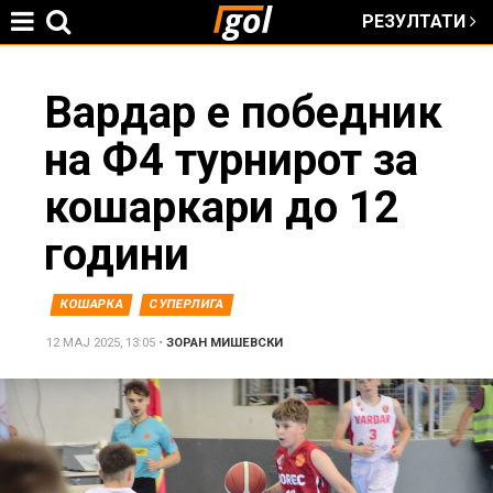
РЕЗУЛТАТИ
Jump to navigation
You
Вардар е победник
на Ф4 турнирот за
are
кошаркари до 12
here
години
КОШАРКА
СУПЕРЛИГА
12 МАЈ 2025, 13:05
•
ЗОРАН МИШЕВСКИ