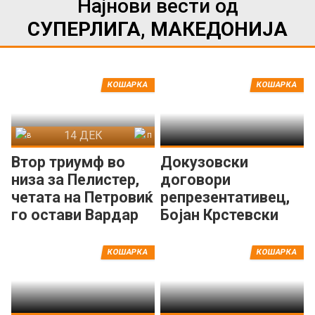
Најнови вести од
СУПЕРЛИГА, МАКЕДОНИЈА
КОШАРКА
КОШАРКА
14 ДЕК
Вардар
Пелистер
Втор триумф во
Докузовски
низа за Пелистер,
договори
четата на Петровиќ
репрезентативец,
го остави Вардар
Бојан Крстевски
на -31
потпиша за
Куманово
КОШАРКА
КОШАРКА