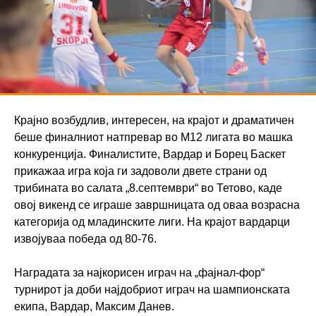
Крајно возбудлив, интересен, на крајот и драматичен
беше финалниот натпревар во М12 лигата во машка
конкуренција. Финалистите,
Вардар
и Борец Баскет
прикажаа игра која ги задоволи двете страни од
трибината во салата „8.септември“ во Тетово, каде
овој викенд се играше завршницата од оваа возрасна
категорија од младинските лиги. На крајот вардарци
извојуваа победа од 80-76.
Наградата за најкорисен играч на „фајнал-фор“
турнирот ја доби најдобриот играч на шампионската
екипа, Вардар, Максим Данев.