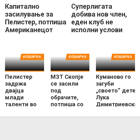
Капитално
Суперлигата
засилување за
добива нов член,
Пелистер, потпиша
еден клуб не
Американецот
исполни услови
МекДауел
кон КФМ!
КОШАРКА
КОШАРКА
КОШАРКА
Пелистер
МЗТ Скопје
Куманово го
задржа
се засили
загуби
двајца
под
„своето“ дете,
млади
обрачите,
Лука
таленти во
потпиша со
Димитриевски
првиот тим
Димитрије
замина од
Николиќ
клубот