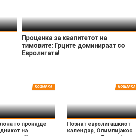
Проценка за квалитетот на
тимовите: Грците доминираат со
Евролигата!
КОШАРКА
КОШАРКА
лона го пронајде
Познат евролигашкиот
дникот на
календар, Олимпијакос