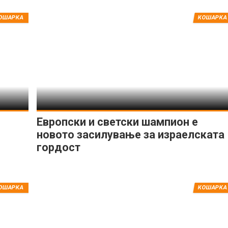
ОШАРКА
КОШАРКА
ИМПРЕСУМ
МАРКЕТИНГ
КОНТАКТ
RSS
© 2016-2026 Gol.mk
Сите права задржани
Европски и светски шампион е
ите на Gol.mk се заштитени со Законот за авторското право и сроднит
новото засилување за израелската
ли комерцијална употреба на текстови, фотографии или податоци од ово
гордост
ОШАРКА
КОШАРКА