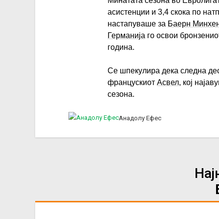
Минатата сезона во Евролигат
асистенции и 3,4 скока по на
настапуваше за
Баерн Минхе
Германија
го освои бронзенио
година.
Се шпекулира дека следна дес
францускиот
Асвел
, кој наја
сезона.
Анадолу Ефес
Нај