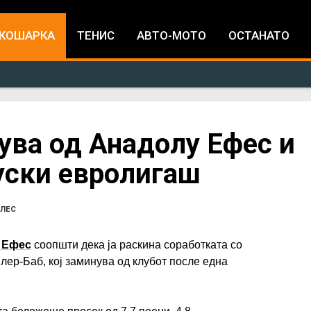
Jump to navigation
КОШАРКА
ТЕНИС
АВТО-МОТО
ОСТАНАТО
ува од Анадолу Ефес и
уски евролигаш
ЛЕС
 Ефес
соопшти дека ја раскина соработката со
лер-Баб, кој заминува од клубот после една