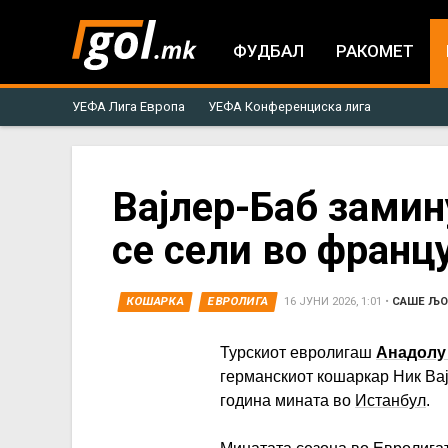
ФУДБАЛ
РАКОМЕТ
УЕФА Лига Европа
УЕФА Конференциска лига
You
Вајлер-Баб замин
се сели во франц
are
here
КОШАРКА
ЕВРОЛИГА
16 ЈУНИ 2026, 1:01
•
САШЕ ЉО
Турскиот евролигаш
Анадолу
германскиот кошаркар Ник Вај
година мината во
Истанбул
.