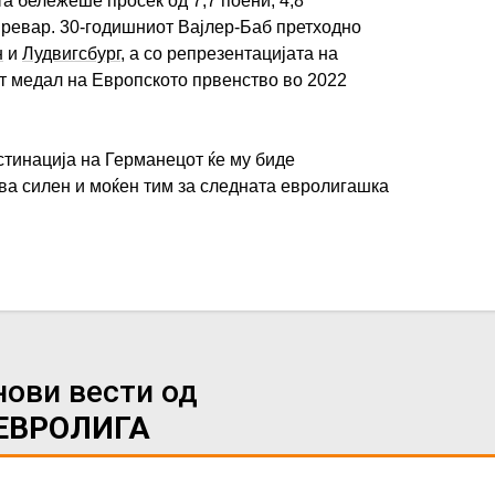
а бележеше просек од 7,7 поени, 4,8
тпревар. 30-годишниот Вајлер-Баб претходно
н
и
Лудвигсбург
, а со репрезентацијата на
т медал на Европското првенство во 2022
тинација на Германецот ќе му биде
вува силен и моќен тим за следната евролигашка
нови вести од
ЕВРОЛИГА