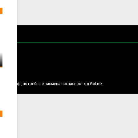
е права.
ј веб сајт, потребна е писмена согласност од Gol.mk.