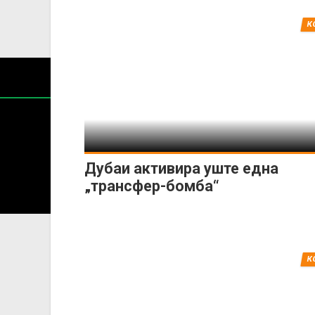
К
Дубаи активира уште една
Содржин
„трансфер-бомба“
За секоја форма на распространување, репродукција и
К