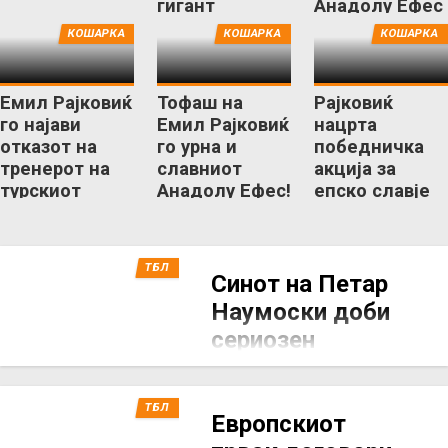
гигант
Анадолу Ефес
Галатасарај!
КОШАРКА
КОШАРКА
КОШАРКА
Емил Рајковиќ
Тофаш на
Рајковиќ
го најави
Емил Рајковиќ
нацрта
отказот на
го урна и
победничка
тренерот на
славниот
акција за
турскиот
Анадолу Ефес!
епско славје
гигант
над
Фенербахче!
ТБЛ
Синот на Петар
Наумоски доби
сериозен
предизвик и ќе
игра за турската
ТБЛ
Каршијака
Европскиот