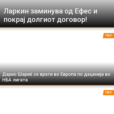
Ларкин заминува од Ефес и
покрај долгиот договор!
ТБЛ
Дарио Шариќ се врати во Европа по деценија во
НБА лигата
ТБЛ