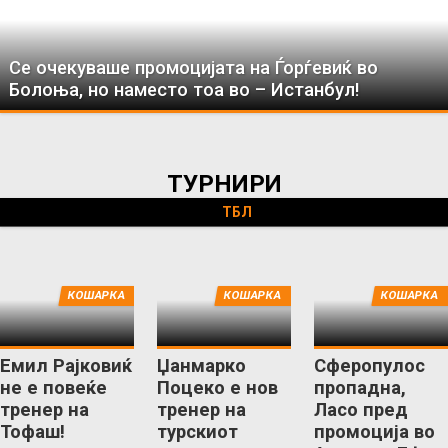
Се очекуваше промоцијата на Ѓорѓевиќ во
Болоња, но наместо тоа во – Истанбул!
ТУРНИРИ
ТБЛ
КОШАРКА
КОШАРКА
КОШАРКА
Емил Рајковиќ
Џанмарко
Сферопулос
не е повеќе
Поцеко е нов
пропадна,
тренер на
тренер на
Ласо пред
Тофаш!
турскиот
промоција во