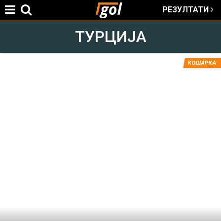
РЕЗУЛТАТИ
Jump to navigation
ТУРЦИЈА
КОШАРКА
You
are
here