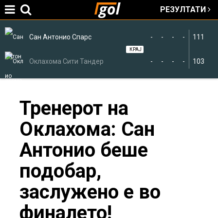
РЕЗУЛТАТИ
Jump to navigation
Сан Антонио Спарс
-
-
-
-
111
КРАЈ
Оклахома Сити Тандер
-
-
-
-
103
You
Тренерот на
Оклахома: Сан
are
Антонио беше
here
подобар,
заслужено е во
финалето!