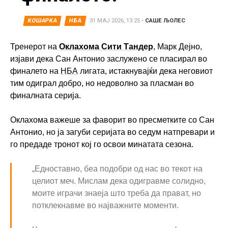
КОШАРКА
НБА
31 МАЈ 2026, 13:25
•
САШЕ ЉОЛЕС
Тренерот на
Оклахома Сити Тандер
, Марк Дејно,
изјави дека Сан Антонио заслужено се пласирал во
финалето на
НБА
лигата, истакнувајќи дека неговиот
тим одиграл добро, но недоволно за пласман во
финалната серија.
Оклахома важеше за фаворит во пресметките со Сан
Антонио, но ја загуби серијата во седум натпревари и
го предаде тронот кој го освои минатата сезона.
„Едноставно, беа подобри од нас во текот на
целиот меч. Мислам дека одигравме солидно,
моите играчи знаеја што треба да прават, но
потклекнавме во најважните моменти.