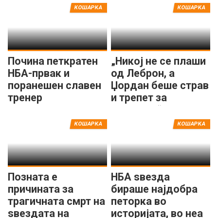
КОШАРКА
КОШАРКА
Почина петкратен
„Никој не се плаши
НБА-првак и
од Леброн, а
поранешен славен
Џордан беше страв
тренер
и трепет за
ривалите“
КОШАРКА
КОШАРКА
Позната е
НБА ѕвезда
причината за
бираше најдобра
трагичната смрт на
петорка во
ѕвездата на
историјата, во неа