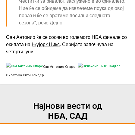
Честитки за ривалот, заслужено е во финалето.
Ние ќе се обидеме да извлечеме поука од овој
пораз и ќе се вратиме посилни следната
сезона“, рече Дејно.
Сан Антонио ќе се соочи во големото НБА финале со
екипата на
Њујорк Никс
. Серијата започнува на
четврти јуни.
Сан Антонио Спарс
Оклахома Сити Тандер
Најнови вести од
НБА, САД