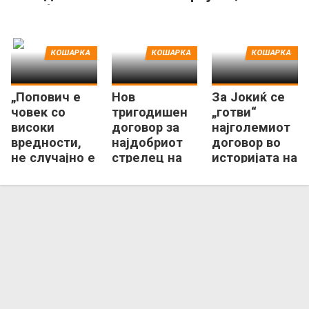
Мемфис Гризлис
го нема Џордан
КОШАРКА
КОШАРКА
КОШАРКА
„Попович е
Нов
За Јокиќ се
човек со
тригодишен
„готви“
високи
договор за
најголемиот
вредности,
најдобриот
договор во
не случајно е
стрелец на
историјата на
меѓу
Феникс Санс
НБА лигата!
најголемите
во НБА“