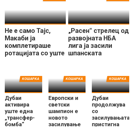
Не е само Тајс,
„Расен“ стрелец од
Макаби ја
развојната НБА
комплетираше
лига ја засили
ротацијата со уште
шпанската
еден центар
Басконија
КОШАРКА
КОШАРКА
КОШАРКА
Дубаи
Европски и
Дубаи
активира
светски
продолжува
уште една
шампион е
со
„трансфер-
новото
засилувањата,
бомба“
засилување
пристигна
за
квалитетен