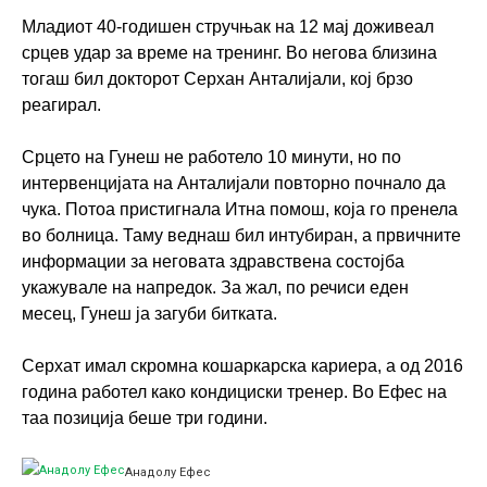
Младиот 40-годишен стручњак на 12 мај доживеал
срцев удар за време на тренинг. Во негова близина
тогаш бил докторот Серхан Анталијали, кој брзо
реагирал.
Срцето на Гунеш не работело 10 минути, но по
интервенцијата на Анталијали повторно почнало да
чука. Потоа пристигнала Итна помош, која го пренела
во болница. Таму веднаш бил интубиран, а првичните
информации за неговата здравствена состојба
укажувале на напредок. За жал, по речиси еден
месец, Гунеш ја загуби битката.
Серхат имал скромна кошаркарска кариера, а од 2016
година работел како кондициски тренер. Во Ефес на
таа позиција беше три години.
Анадолу Ефес