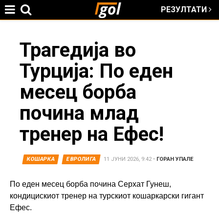
РЕЗУЛТАТИ
Jump to navigation
You
Трагедија во
Турција: По еден
are
месец борба
here
почина млад
тренер на Ефес!
КОШАРКА
ЕВРОЛИГА
11 ЈУНИ 2026, 9:42
•
ГОРАН УПАЛЕ
По еден месец борба почина Серхат Гунеш,
кондицискиот тренер на турскиот кошаркарски гигант
Ефес.