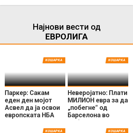
Најнови вести од
ЕВРОЛИГА
КОШАРКА
КОШАРКА
Паркер: Сакам
Неверојатно: Плати
еден ден мојот
МИЛИОН евра за да
Асвел да ја освои
„побегне“ од
европската НБА
Барселона во
лига
Дубаи!
КОШАРКА
КОШАРКА