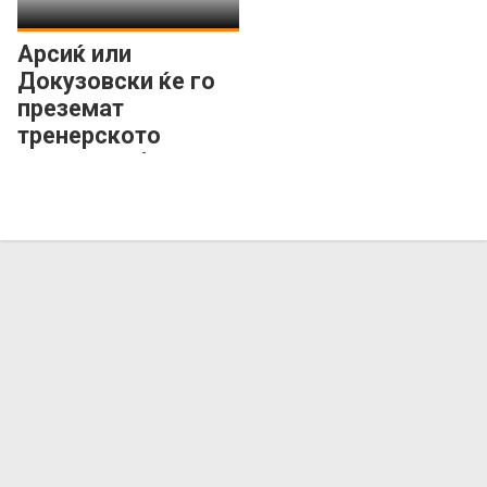
Арсиќ или
Докузовски ќе го
преземат
тренерското
столче на бугарски
Балкан?