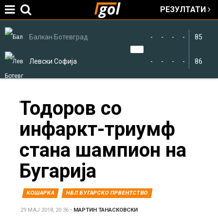
РЕЗУЛТАТИ
Jump to navigation
Балкан Ботевград
-
-
-
-
85
Левски Софија
-
-
-
-
86
You
Тодоров со
инфаркт-триумф
are
стана шампион на
here
Бугарија
КОШАРКА
НБЛ БУГАРСКО ПРВЕНТСТВО
29 МАЈ 2018, 20:36
•
МАРТИН ТАНАСКОВСКИ