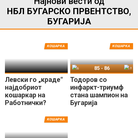
Најнови вести од
НБЛ БУГАРСКО ПРВЕНТСТВО,
БУГАРИЈА
КОШАРКА
КОШАРКА
85
-
86
Балкан Ботевград
Левски Софија
Левски го „краде“
Тодоров со
најдобриот
инфаркт-триумф
кошаркар на
стана шампион на
Работнички?
Бугарија
КОШАРКА