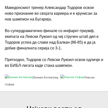
Македонскиот тренер Александар Тодоров освои
ново признание во својата кариера и е крунисан за
нов шампион на Бугарија.
Во супердраматично финале со инфаркт-триумф,
екипата на Левски Лукоил од чиј стручен штаб дел е
Тодоров успеа да слави над Балкан (86-85) и да ја
добие финалната серија со 3-1.
Претходно, Тодоров со Левски Лукоил освои одличје и
во БИБЛ-лигата каде стана шампион.
Балкан Ботевград
Левски
Софија