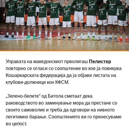
Управата на македонскиот прволигаш
Пелистер
повторно се огласи со соопштение во кое ја повикува
Кошаркарската федерација да ја објави листата на
клубови-должници кон КФСМ.
„Зелено-белите“ од Битола сметаат дека
раководството во заминување мора да престане со
своето самоволие и треба да одговори на нивното
легитимно барање. Соопштението ви го пренесуваме
во целост.