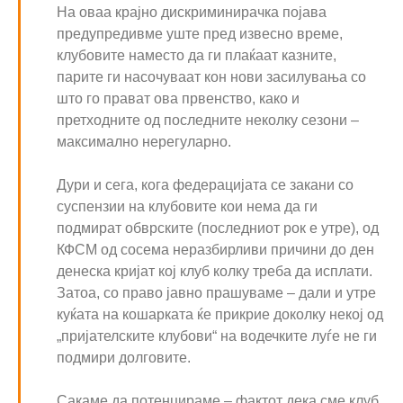
На оваа крајно дискриминирачка појава
предупредивме уште пред извесно време,
клубовите наместо да ги плаќаат казните,
парите ги насочуваат кон нови засилувања со
што го прават ова првенство, како и
претходните од последните неколку сезони –
максимално нерегуларно.
Дури и сега, кога федерацијата се закани со
суспензии на клубовите кои нема да ги
подмират обврските (последниот рок е утре), од
КФСМ од сосема неразбирливи причини до ден
денеска кријат кој клуб колку треба да исплати.
Затоа, со право јавно прашуваме – дали и утре
куќата на кошарката ќе прикрие доколку некој од
„пријателските клубови“ на водечките луѓе не ги
подмири долговите.
Сакаме да потенцираме – фактот дека сме клуб