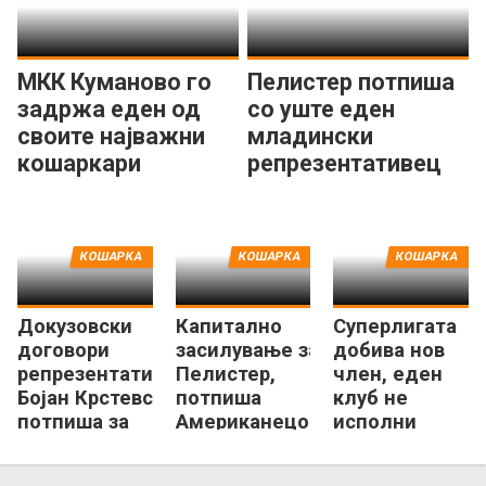
МКК Куманово го
Пелистер потпиша
задржа еден од
со уште еден
своите најважни
младински
кошаркари
репрезентативец
КОШАРКА
КОШАРКА
КОШАРКА
Докузовски
Капитално
Суперлигата
договори
засилување за
добива нов
репрезентативец,
Пелистер,
член, еден
Бојан Крстевски
потпиша
клуб не
потпиша за
Американецот
исполни
Куманово
МекДауел
услови кон
КФМ!