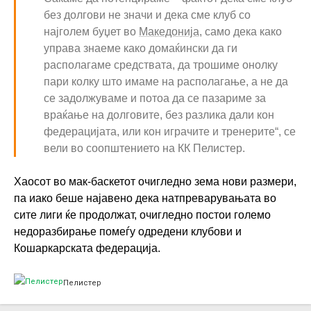
без долгови не значи и дека сме клуб со
најголем буџет во
Македонија
, само дека како
управа знаеме како домаќински да ги
располагаме средствата, да трошиме онолку
пари колку што имаме на располагање, а не да
се задолжуваме и потоа да се пазариме за
враќање на долговите, без разлика дали кон
федерацијата, или кон играчите и тренерите“, се
вели во соопштението на КК Пелистер.
Хаосот во мак-баскетот очигледно зема нови размери,
па иако беше најавено дека натпреварувањата во
сите лиги ќе продолжат, очигледно постои големо
недоразбирање помеѓу одредени клубови и
Кошаркарската федерација.
Пелистер