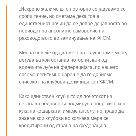
„Искрено жалиме што повторно се јавуваме со
соопштение, но сметаме дека тоа е
единствениот начин да се допре до јавноста во
периодот на апсолутно самоволие на
раководството во заминување на КФСМ.
Минаа повеќе од два месеца, слушнавме многу
ветувања кои останаа ноторни лаги од
водечките луѓе на федерацијата, по нашето
сосема легитимно барање да го добиеме
списокот на клубови-должници кон КФСМ.
Како единствен клуб што од почетокот на
сезонава редовно ги подмирува обврските кон
куќа на кошарката, имаме апсолутно право да
знаеме кои клубови во колкава мера се
кредитирани од страна на федерација.