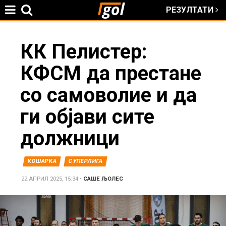
РЕЗУЛТАТИ
Jump to navigation
You
КК Пелистер:
КФСМ да престане
are
со самоволие и да
here
ги објави сите
должници
КОШАРКА
СУПЕРЛИГА
22 АПРИЛ 2025, 15:34
•
САШЕ ЉОЛЕС