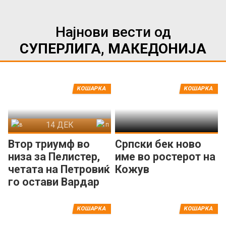
Најнови вести од
СУПЕРЛИГА, МАКЕДОНИЈА
КОШАРКА
КОШАРКА
14 ДЕК
Вардар
Пелистер
Втор триумф во
Српски бек ново
низа за Пелистер,
име во ростерот на
четата на Петровиќ
Кожув
го остави Вардар
на -31
КОШАРКА
КОШАРКА