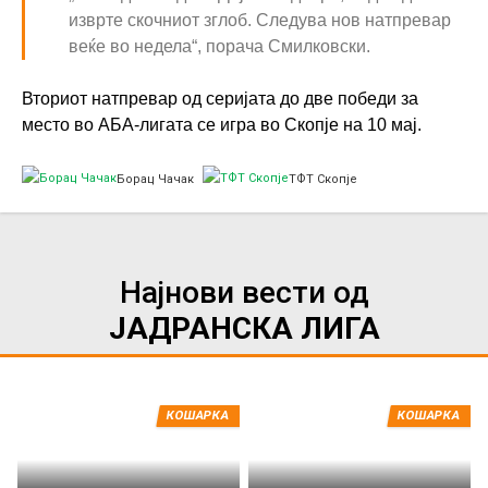
изврте скочниот зглоб. Следува нов натпревар
веќе во недела“, порача Смилковски.
Вториот натпревар од серијата до две победи за
место во АБА-лигата се игра во Скопје на 10 мај.
Борац Чачак
ТФТ Скопје
Најнови вести од
ЈАДРАНСКА ЛИГА
КОШАРКА
КОШАРКА