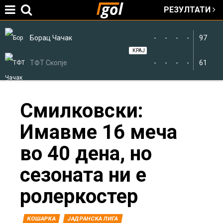
РЕЗУЛТАТИ
Jump to navigation
Борац Чачак
-
-
-
-
97
КРАЈ
ТФТ Скопје
-
-
-
-
61
You
Смилковски:
Имавме 16 меча
are
во 40 дена, но
here
сезоната ни е
ролеркостер
КОШАРКА
ЈАДРАНСКА ЛИГА