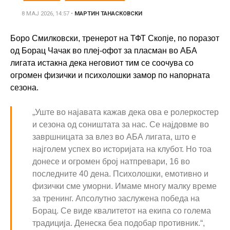
8 МАЈ 2026, 14:57
•
МАРТИН ТАНАСКОВСКИ
Боро Смилковски, тренерот на ТФТ Скопје, по поразот
од Борац Чачак во плеј-офот за пласман во АБА
лигата истакна дека неговиот тим се соочува со
огромен физички и психолошки замор по напорната
сезона.
„Уште во најавата кажав дека ова е ролеркостер
и сезона од соништата за нас. Се најдовме во
завршницата за влез во АБА лигата, што е
најголем успех во историјата на клубот. Но тоа
донесе и огромен број натпревари, 16 во
последните 40 дена. Психолошки, емотивно и
физички сме уморни. Имаме многу малку време
за тренинг. Апсолутно заслужена победа на
Борац. Се виде квалитетот на екипа со голема
традиција. Денеска беа подобар противник.“,