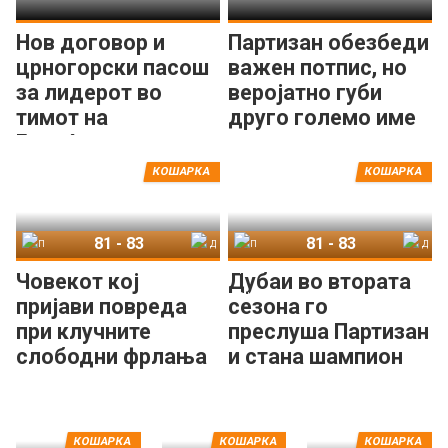
Нов договор и
Партизан обезбеди
црногорски пасош
важен потпис, но
за лидерот во
веројатно губи
тимот на
друго големо име
Будуќност
КОШАРКА
КОШАРКА
81
-
83
81
-
83
Партизан
Дубаи
Партизан
Дубаи
Човекот кој
Дубаи во втората
пријави повреда
сезона го
при клучните
преслуша Партизан
слободни фрлања
и стана шампион
е МВП на АБА
во АБА
лигата!
КОШАРКА
КОШАРКА
КОШАРКА