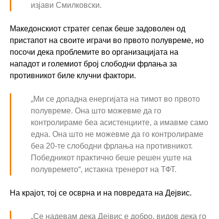
изјави Смилковски.
Македонскиот стратег сепак беше задоволен од
пристапот на своите играчи во првото полувреме, но
посочи дека проблемите во организацијата на
нападот и големиот број слободни фрлања за
противникот биле клучни фактори.
„Ми се допадна енергијата на тимот во првото
полувреме. Она што можевме да го
контролираме беа асистенциите, а имавме само
една. Она што не можевме да го контролираме
беа 20-те слободни фрлања на противникот.
Победникот практично беше решен уште на
полувремето“, истакна тренерот на ТФТ.
На крајот, тој се осврна и на повредата на Дејвис.
„Се надевам дека Дејвис е добро, видов дека го