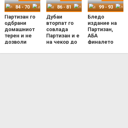
84
-
70
86
-
81
99
-
93
Партизан го
Дубаи
Бледо
Партизан
Дубаи
Дубаи
Партизан
Дубаи
Партизан
одбрани
вторпат го
издание на
домашниот
совлада
Партизан,
терен и не
Партизан и е
АБА
дозволи
на чекор до
финалето
„метла“ од
историска
започна со
Дубаи!
АБА-титула
триумф на
Дубаи!