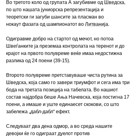
Во третото коло од групата А загубивме од
Шведска
,
по што нашата јуниорска репрезентација и
теоретски ги загуби шансите за пласман во
нокаут фазата од шампионатот во
Литванија
.
Одигравме добро на стартот од мечот, но потоа
Швеѓанките ја преземаа контролата на теренот и до
крајот на првото полувреме веќе имаа недостижна
разлика од 24 поени (39-15).
Второто полувреме претставуваше чиста рутина за
Шведска, која само го завери триумфот и сега има три
бода на третата позиција на табелата. Во нашиот
состав најдобра беше Ања Начевска, која постигна 17
поени, а имаше и уште единаесет скокови, со што
забележа „дабл-дабл“ ефект.
Следуваат два дена одмор, а во среда нашите
девојки ќе го одиграат дуелот против