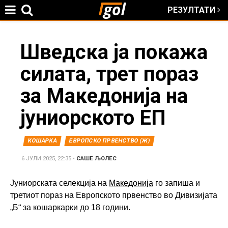
РЕЗУЛТАТИ
Jump to navigation
You
Шведска ја покажа
силата, трет пораз
are
за Македонија на
here
јуниорското ЕП
КОШАРКА
ЕВРОПСКО ПРВЕНСТВО (Ж)
6 ЈУЛИ 2025, 22:35
•
САШЕ ЉОЛЕС
Јуниорската селекција на
Македонија
го запиша и
третиот пораз на Европското првенство во Дивизијата
„Б“ за кошаркарки до 18 години.