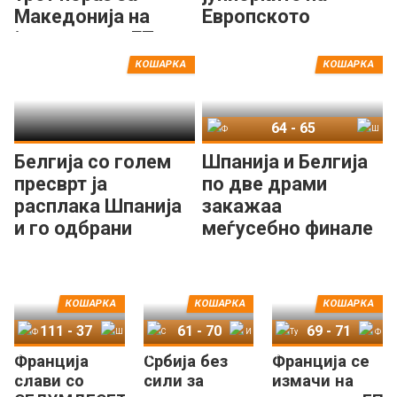
Македонија на
Европското
јуниорското ЕП
првенство
КОШАРКА
КОШАРКА
64
-
65
Франција
Шпанија
Белгија со голем
Шпанија и Белгија
пресврт ја
по две драми
расплака Шпанија
закажаа
и го одбрани
меѓусебно финале
европскиот трон!
на ЕП!
КОШАРКА
КОШАРКА
КОШАРКА
111
-
37
61
-
70
69
-
71
Франција
Србија без
Франција се
Франција
Швајцарија
Србија
Италија
Турција
Франција
слави со
сили за
измачи на