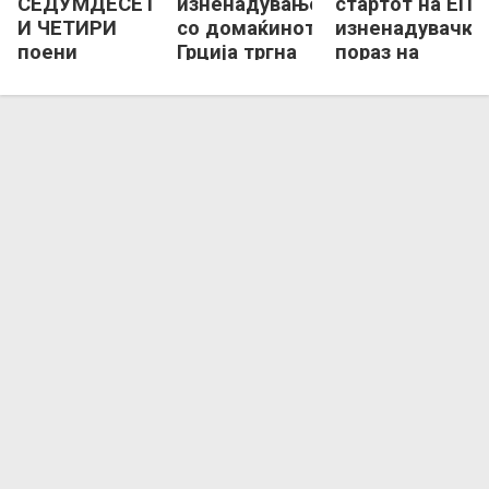
СЕДУМДЕСЕТ
изненадување
стартот на ЕП,
И ЧЕТИРИ
со домаќинот,
изненадувачки
поени
Грција тргна
пораз на
разлика на
на ЕП со
Словенките
ЕП!
победа