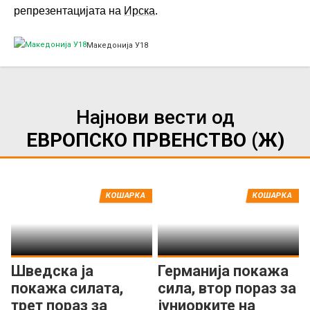
репрезентацијата на
Ирска
.
Македонија У18
Најнови вести од
ЕВРОПСКО ПРВЕНСТВО (Ж)
КОШАРКА
КОШАРКА
Шведска ја
Германија покажа
покажа силата,
сила, втор пораз за
трет пораз за
јуниорките на