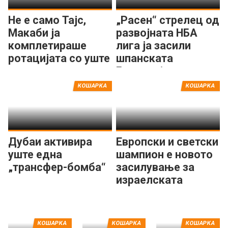
Не е само Тајс,
„Расен“ стрелец од
Макаби ја
развојната НБА
комплетираше
лига ја засили
ротацијата со уште
шпанската
еден центар
Басконија
КОШАРКА
КОШАРКА
Дубаи активира
Европски и светски
уште една
шампион е новото
„трансфер-бомба“
засилување за
израелската
гордост
КОШАРКА
КОШАРКА
КОШАРКА