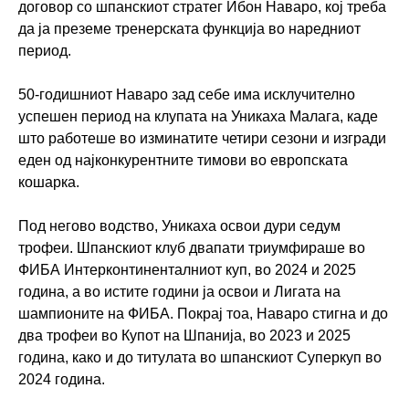
договор со шпанскиот стратег Ибон Наваро, кој треба
да ја преземе тренерската функција во наредниот
период.
50-годишниот Наваро зад себе има исклучително
успешен период на клупата на Уникаха Малага, каде
што работеше во изминатите четири сезони и изгради
еден од најконкурентните тимови во европската
кошарка.
Под негово водство, Уникаха освои дури седум
трофеи. Шпанскиот клуб двапати триумфираше во
ФИБА Интерконтиненталниот куп, во 2024 и 2025
година, а во истите години ја освои и Лигата на
шампионите на ФИБА. Покрај тоа, Наваро стигна и до
два трофеи во Купот на Шпанија, во 2023 и 2025
година, како и до титулата во шпанскиот Суперкуп во
2024 година.