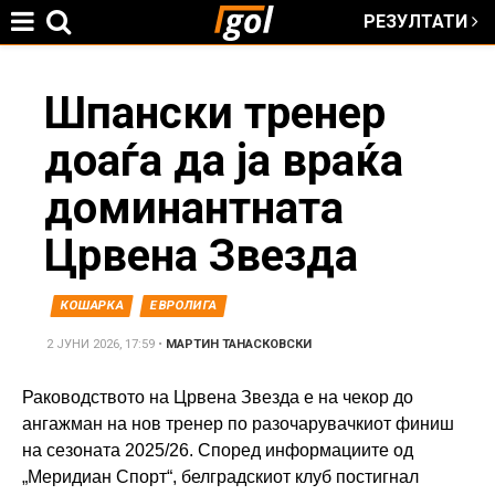
РЕЗУЛТАТИ
Jump to navigation
You
Шпански тренер
доаѓа да ја враќа
are
доминантната
here
Црвена Звезда
КОШАРКА
ЕВРОЛИГА
2 ЈУНИ 2026, 17:59
•
МАРТИН ТАНАСКОВСКИ
Раководството на Црвена Звезда е на чекор до
ангажман на нов тренер по разочарувачкиот финиш
на сезоната 2025/26. Според информациите од
„Меридиан Спорт“, белградскиот клуб постигнал