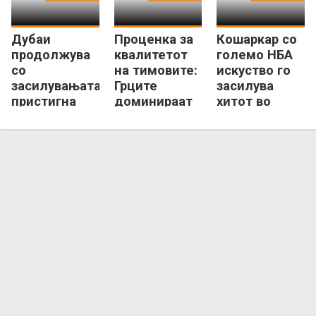
Дубаи
Проценка за
Кошаркар со
продолжува
квалитетот
големо НБА
со
на тимовите:
искуство го
засилувањата,
Грците
засилува
пристигна
доминираат
хитот во
квалитетен
со
Евролигата
дански
Евролигата!
центар