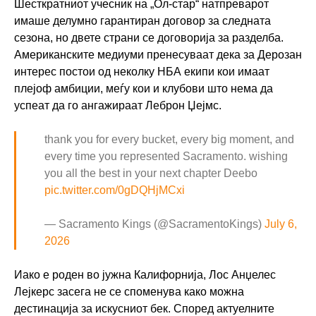
Шесткратниот учесник на „Ол-стар“ натпреварот
имаше делумно гарантиран договор за следната
сезона, но двете страни се договорија за разделба.
Американските медиуми пренесуваат дека за Дерозан
интерес постои од неколку НБА екипи кои имаат
плејоф амбиции, меѓу кои и клубови што нема да
успеат да го ангажираат Леброн Џејмс.
thank you for every bucket, every big moment, and
every time you represented Sacramento. wishing
you all the best in your next chapter Deebo
pic.twitter.com/0gDQHjMCxi
— Sacramento Kings (@SacramentoKings)
July 6,
2026
Иако е роден во јужна Калифорнија, Лос Анџелес
Лејкерс засега не се споменува како можна
дестинација за искусниот бек. Според актуелните