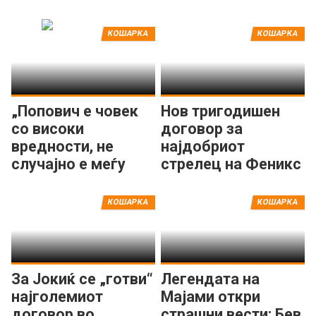
КОШАРКА
КОШАРКА
„Попович е човек
Нов тригодишен
со високи
договор за
вредности, не
најдобриот
случајно е меѓу
стрелец на Феникс
најголемите во
Санс
НБА“
КОШАРКА
КОШАРКА
За Јокиќ се „готви“
Легендата на
најголемиот
Мајами откри
договор во
страшни вести: Бев