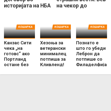
историјата на НБА
на чекор до
лигата!
смртта...
КОШАРКА
КОШАРКА
КОШАРКА
Канзас Сити
Хезоња за
Познато е
чека „на
ветерански
што го убеди
готовс“ ако
минималец
Леброн да
Портланд
потпиша за
потпише со
остане без
Кливленд!
Филаделфија
славната НБА
франшиза