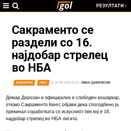
РЕЗУЛТАТИ
Jump to navigation
You
Сакраменто се
раздели со 16.
are
најдобар стрелец
here
во НБА
КОШАРКА
НБА
8 ЈУЛИ 2026, 8:54
•
ИВАН ДИМОВСКИ
Демар Дерозан и официјално е слободен кошаркар,
откако Сакраменто Кингс објави дека спогодбено ја
прекинал соработката со искусниот бек кој е 16.
најдобар стрелец во НБА лигата.