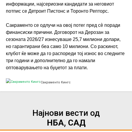
информации, најсериозни кандидати за неговиот
потпис се Детроит Пистонс и Торонто Репторс.
Сакраменто се одлучи на овој потег пред сè поради
финансиски причини. Договорот на Дерозан за
сезоната 2026/27 изнесуваше 25,7 милиони долари,
но гарантирани беа само 10 милиони. Со раскинот,
клубот ќе може да го распореди тој износ во следните
три години и дополнително да го намали
оптоварувањето на буџетот за плати.
Сакраменто Кингс
Најнови вести од
НБА, САД