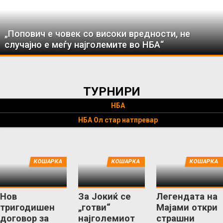
„Попович е човек со високи вредности, не
случајно е меѓу најголемите во НБА“
ТУРНИРИ
НБА
НБА Ол стар натпревар
КОШАРКА
КОШАРКА
КОШАРКА
Нов
За Јокиќ се
Легендата на
тригодишен
„готви“
Мајами откри
договор за
најголемиот
страшни