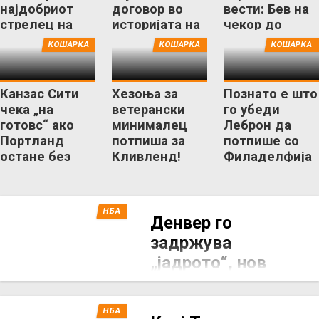
најдобриот
договор во
вести: Бев на
стрелец на
историјата на
чекор до
Феникс Санс
НБА лигата!
смртта...
КОШАРКА
КОШАРКА
КОШАРКА
Канзас Сити
Хезоња за
Познато е што
чека „на
ветерански
го убеди
готовс“ ако
минималец
Леброн да
Портланд
потпиша за
потпише со
остане без
Кливленд!
Филаделфија
славната НБА
франшиза
НБА
Денвер го
задржува
„јадрото“, нов
договор и за
Пејтон Вотсон!
НБА