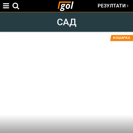
РЕЗУЛТАТИ
Jump to navigation
САД
КОШАРКА
You
are
here