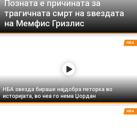
Позната е причината за
трагичната смрт на ѕвездата
на Мемфис Гризлис
НБА
НБА ѕвезда бираше најдобра петорка во
историјата, во неа го нема Џордан
НБА