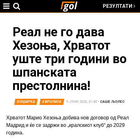
РЕЗУЛТАТИ
Jump to navigation
You
Реал не го дава
Хезоња, Хрватот
are
уште три години во
here
шпанската
престолнина!
КОШАРКА
ЕВРОЛИГА
9 ЈУНИ 2026, 21:40
•
САШЕ ЉОЛЕС
Хрватот Марио Хезоња добива нов договор од Реал
Мадрид и ќе се задржи во „кралскиот клуб“ до 2029
година.