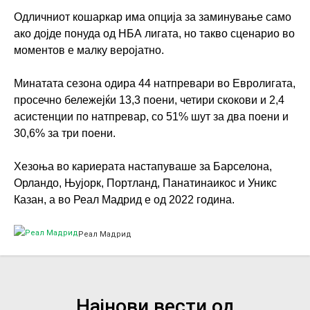
Одличниот кошаркар има опција за заминување само
ако дојде понуда од НБА лигата, но такво сценарио во
моментов е малку веројатно.
Минатата сезона одира 44 натпревари во Евролигата,
просечно бележејќи 13,3 поени, четири скокови и 2,4
асистенции по натпревар, со 51% шут за два поени и
30,6% за три поени.
Хезоња во кариерата настапуваше за Барселона,
Орландо, Њујорк, Портланд, Панатинаикос и Уникс
Казан, а во Реал Мадрид е од 2022 година.
Реал Мадрид
Најнови вести од