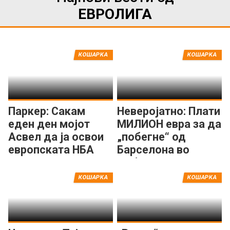
ЕВРОЛИГА
КОШАРКА
КОШАРКА
Паркер: Сакам
Неверојатно: Плати
еден ден мојот
МИЛИОН евра за да
Асвел да ја освои
„побегне“ од
европската НБА
Барселона во
лига
Дубаи!
КОШАРКА
КОШАРКА