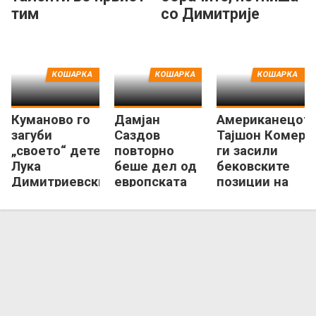
тим
со Димитрије
Николиќ
КОШАРКА
КОШАРКА
КОШАРКА
Куманово го
Дамјан
Американецот
загуби
Саздов
Тајшон Комер
„своето“ дете,
повторно
ги засили
Лука
беше дел од
бековските
Димитриевски
европската
позиции на
замина од
тренерска
ТФТ Скопје
клубот
елита