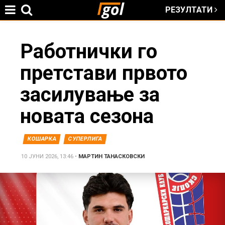
РЕЗУЛТАТИ
Jump to navigation
You
Работнички го
претстави првото
are
засилување за
here
новата сезона
КОШАРКА
СУПЕРЛИГА
10 ЈУНИ 2026, 13:46
•
МАРТИН ТАНАСКОВСКИ