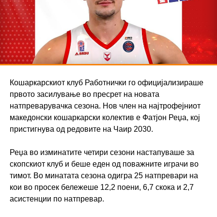
Кошаркарскиот клуб Работнички го официјализираше
првото засилување во пресрет на новата
натпреварувачка сезона. Нов член на најтрофејниот
македонски кошаркарски колектив е Фатјон Реџа, кој
пристигнува од редовите на Чаир 2030.
Реџа во изминатите четири сезони настапуваше за
скопскиот клуб и беше еден од поважните играчи во
тимот. Во минатата сезона одигра 25 натпревари на
кои во просек бележеше 12,2 поени, 6,7 скока и 2,7
асистенции по натпревар.