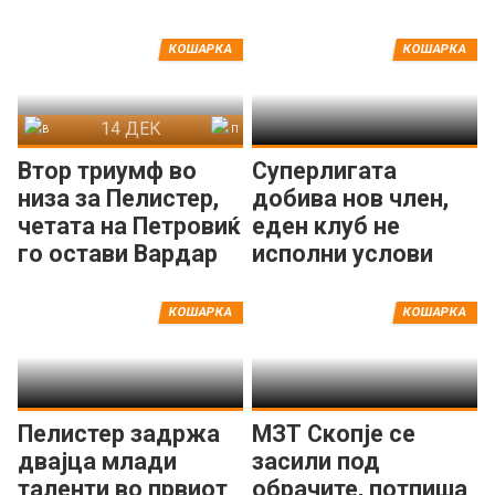
КОШАРКА
КОШАРКА
14 ДЕК
Вардар
Пелистер
Втор триумф во
Суперлигата
низа за Пелистер,
добива нов член,
четата на Петровиќ
еден клуб не
го остави Вардар
исполни услови
на -31
кон КФМ!
КОШАРКА
КОШАРКА
Пелистер задржа
МЗТ Скопје се
двајца млади
засили под
таленти во првиот
обрачите, потпиша