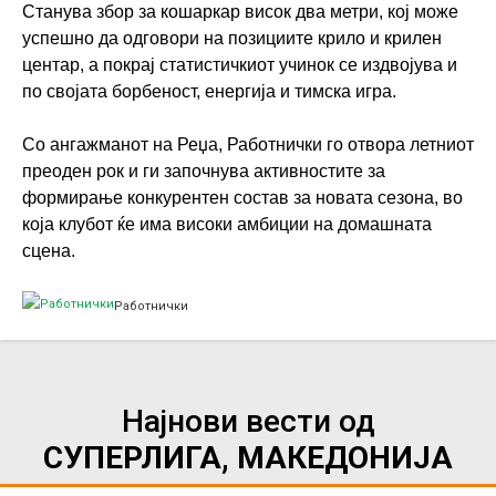
Станува збор за кошаркар висок два метри, кој може
успешно да одговори на позициите крило и крилен
центар, а покрај статистичкиот учинок се издвојува и
по својата борбеност, енергија и тимска игра.
Со ангажманот на Реџа, Работнички го отвора летниот
преоден рок и ги започнува активностите за
формирање конкурентен состав за новата сезона, во
која клубот ќе има високи амбиции на домашната
сцена.
Работнички
Најнови вести од
СУПЕРЛИГА, МАКЕДОНИЈА