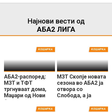
Најнови вести од
АБА2 ЛИГА
КОШАРКА
КОШАРКА
АБА2-распоред:
МЗТ Скопје новата
МЗТ и ТФТ
сезона во АБА2 ја
тргнуваат дома,
отвора со
Маџари од Нови
Слобода, а ја
Сад
затвора со
Сутјеска
КОШАРКА
КОШАРКА