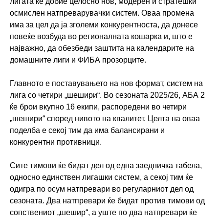
лигата ќе добие целосно нов, модерен и стратешки
осмислен натпреварувачки систем. Оваа промена
има за цел да ја зголеми конкурентноста, да донесе
повеќе возбуда во регионалната кошарка и, што е
најважно, да обезбеди заштита на календарите на
домашните лиги и ФИБА прозорците.
Главното е поставувањето на нов формат, систем на
лига со четири „шешири“. Во сезоната 2025/26, АБА 2
ќе брои вкупно 16 екипи, распоредени во четири
„шешири“ според нивото на квалитет. Целта на оваа
поделба е секој тим да има балансирани и
конкурентни противници.
Сите тимови ќе бидат дел од една заедничка табела,
односно единствен лигашки систем, а секој тим ќе
одигра по осум натпревари во регуларниот дел од
сезоната. Два натпревари ќе бидат против тимови од
сопствениот „шешир“, а уште по два натпревари ќе