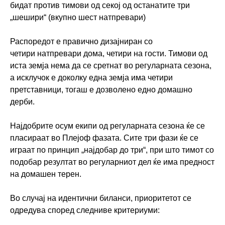
бидат против тимови од секој од останатите три
„шешири“ (вкупно шест натпревари)
Распоредот е правично дизајниран со
четири натпревари дома, четири на гости. Тимови од
иста земја нема да се сретнат во регуларната сезона,
а исклучок е доколку една земја има четири
претставници, тогаш е дозволено едно домашно
дерби.
Најдобрите осум екипи од регуларната сезона ќе се
пласираат во Плејоф фазата. Сите три фази ќе се
играат по принцип „најдобар до три“, при што тимот со
подобар резултат во регуларниот дел ќе има предност
на домашен терен.
Во случај на идентични биланси, приоритетот се
одредува според следниве критериуми: