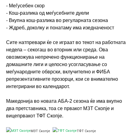
- Меѓусебен скор
- Кош-разлика од меѓусебните дуели
- Вкупна кош-разлика во регуларната сезона
- Ждреб, доколку и понатаму има изедначеност
Сите натпревари ќе се играат во текот на работната
недела – секогаш во вторник или среда. Ова
овозможува непречено функционирање на
домашните лиги и целосно усогласување со
меѓународните обврски, вклучително и ФИБА
репрезентативните прозорци, кои се внимателно
интегрирани во календарот.
Македонија во новата АБА-2 сезона ќе има вкупно
два претставника, тоа се првакот МЗТ Скопје и
вицепрвакот ТФТ Скопје.
МЗТ Скопје
ТФТ Скопје