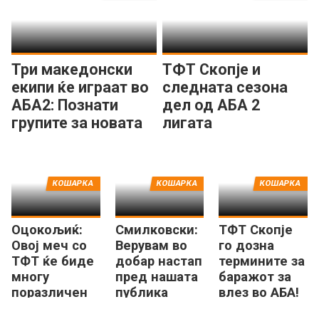
Три македонски
ТФТ Скопје и
екипи ќе играат во
следната сезона
АБА2: Познати
дел од АБА 2
групите за новата
лигата
сезона
КОШАРКА
КОШАРКА
КОШАРКА
Оцокољиќ:
Смилковски:
ТФТ Скопје
Овој меч со
Верувам во
го дозна
ТФТ ќе биде
добар настап
термините за
многу
пред нашата
баражот за
поразличен
публика
влез во АБА!
од првиот