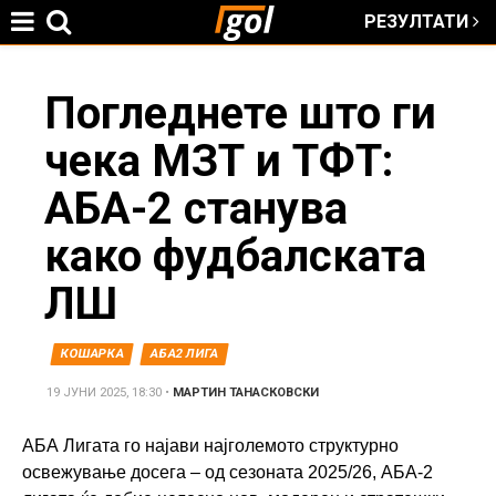
РЕЗУЛТАТИ
Jump to navigation
You
Погледнете што ги
чека МЗТ и ТФТ:
are
АБА-2 станува
here
како фудбалската
ЛШ
КОШАРКА
АБА2 ЛИГА
19 ЈУНИ 2025, 18:30
•
МАРТИН ТАНАСКОВСКИ
АБА Лигата го најави најголемото структурно
освежување досега – од сезоната 2025/26, АБА-2