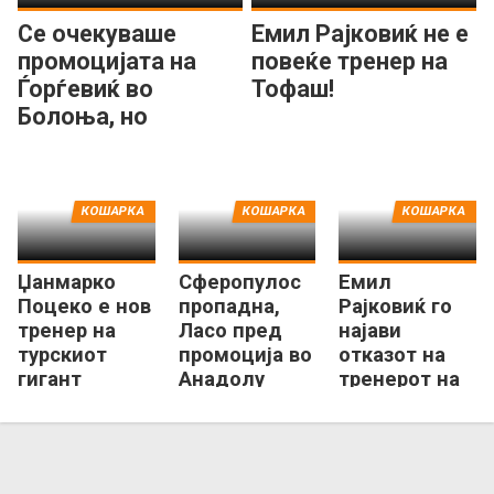
Се очекуваше
Емил Рајковиќ не е
промоцијата на
повеќе тренер на
Ѓорѓевиќ во
Тофаш!
Болоња, но
наместо тоа во –
Истанбул!
КОШАРКА
КОШАРКА
КОШАРКА
Џанмарко
Сферопулос
Емил
Поцеко е нов
пропадна,
Рајковиќ го
тренер на
Ласо пред
најави
турскиот
промоција во
отказот на
гигант
Анадолу
тренерот на
Галатасарај!
Ефес
турскиот
гигант