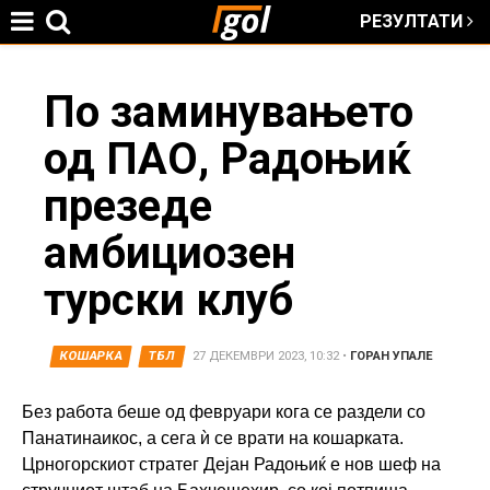
РЕЗУЛТАТИ
Jump to navigation
You
По заминувањето
од ПАО, Радоњиќ
are
презеде
here
амбициозен
турски клуб
КОШАРКА
ТБЛ
27 ДЕКЕМВРИ 2023, 10:32
•
ГОРАН УПАЛЕ
Без работа беше од февруари кога се раздели со
Панатинаикос, а сега ѝ се врати на кошарката.
Црногорскиот стратег Дејан Радоњиќ е нов шеф на