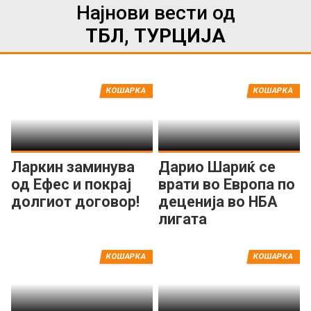
Најнови вести од
ТБЛ, ТУРЦИЈА
КОШАРКА
КОШАРКА
Ларкин заминува
Дарио Шариќ се
од Ефес и покрај
врати во Европа по
долгиот договор!
деценија во НБА
лигата
КОШАРКА
КОШАРКА