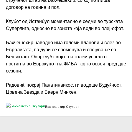
стручниот штаб на Бахчешехир, со кој потпиша
договор на година и пол.
Клубот од Истанбул моментално е седми во турската
Суперлига, односно во зоната која води во плеј-офот.
Бахчешехир наводно има големи планови и влез во
Евролигата, па дури се споменува и спојување со
Бешикташ. Овој клуб својот најголем успех го
постигна во Еврокупот на ФИБА, кој го освои пред две
сезони.
Радовиќ, покрај Панатинаикос, ги водеше Будуќност,
Црвена Звезда и Баерн Минхен.
Бахчешехир Окулари