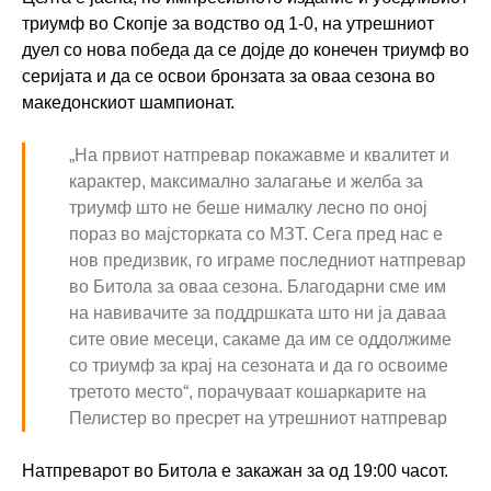
триумф во Скопје за водство од 1-0, на утрешниот
дуел со нова победа да се дојде до конечен триумф во
серијата и да се освои бронзата за оваа сезона во
македонскиот шампионат.
„На првиот натпревар покажавме и квалитет и
карактер, максимално залагање и желба за
триумф што не беше нималку лесно по оној
пораз во мајсторката со МЗТ. Сега пред нас е
нов предизвик, го играме последниот натпревар
во Битола за оваа сезона. Благодарни сме им
на навивачите за поддршката што ни ја даваа
сите овие месеци, сакаме да им се оддолжиме
со триумф за крај на сезоната и да го освоиме
третото место“, порачуваат кошаркарите на
Пелистер во пресрет на утрешниот натпревар
Натпреварот во Битола е закажан за од 19:00 часот.