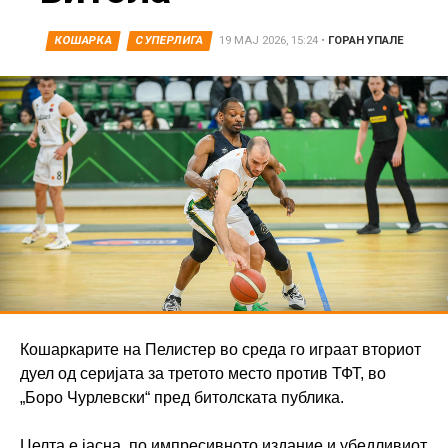
КОШАРКА
СУПЕРЛИГА
19 МАЈ 2026, 15:24
•
ГОРАН УПАЛЕ
Кошаркарите на Пелистер во среда го играат вториот
дуел од серијата за третото место против ТФТ, во
„Боро Чурлевски“ пред битолската публика.
Целта е јасна, по импресивното издание и убедливиот