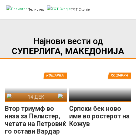
Пелистер
ТФТ Скопје
Најнови вести од
СУПЕРЛИГА, МАКЕДОНИЈА
КОШАРКА
КОШАРКА
14 ДЕК
Вардар
Пелистер
Втор триумф во
Српски бек ново
низа за Пелистер,
име во ростерот на
четата на Петровиќ
Кожув
го остави Вардар