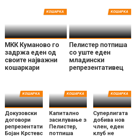
на -31
КОШАРКА
КОШАРКА
МКК Куманово го
Пелистер потпиша
задржа еден од
со уште еден
своите најважни
младински
кошаркари
репрезентативец
КОШАРКА
КОШАРКА
КОШАРКА
Докузовски
Капитално
Суперлигата
договори
засилување за
добива нов
репрезентативец,
Пелистер,
член, еден
Бојан Крстевски
потпиша
клуб не