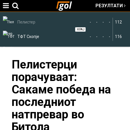
РЕЗУЛТАТИ
Jump to navigation
Пелистер
-
-
-
-
112
КРАЈ
ТФТ Скопје
-
-
-
-
116
You
Пелистерци
порачуваат:
are
Сакаме победа на
here
последниот
натпревар во
Битола