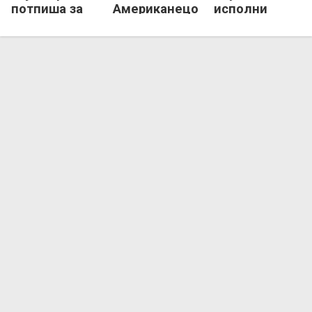
потпиша за
Американецот
исполни
Куманово
МекДауел
услови кон
КФМ!