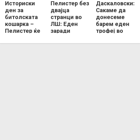
Историски
Пелистер без
Даскаловски:
Реџо Емилија
Пелистер
ден за
двајца
Сакаме да
битолската
странци во
донесеме
кошарка –
ЛШ: Еден
барем еден
Пелистер ќе
заради
трофеј во
дебитира на
документи,
Битола!
европската
друг си
сцена!
замина