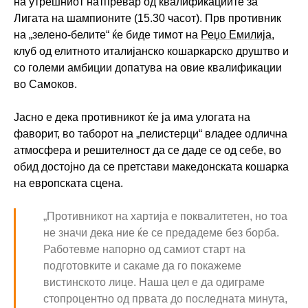
на утрешниот натпревар од квалификациите за
Лигата на шампионите (15.30 часот). Прв противник
на „зелено-белите“ ќе биде тимот на
Реџо Емилија
,
клуб од елитното италијанско кошаркарско друштво и
со големи амбиции допатува на овие квалификации
во Самоков.
Јасно е дека противникот ќе ја има улогата на
фаворит, во таборот на „пелистерци“ владее одлична
атмосфера и решителност да се даде се од себе, во
обид достојно да се претстави македонската кошарка
на европската сцена.
„Противникот на хартија е поквалитетен, но тоа
не значи дека ние ќе се предадеме без борба.
Работевме напорно од самиот старт на
подготовките и сакаме да го покажеме
вистинското лице. Наша цел е да одиграме
стопроцентно од првата до последната минута,