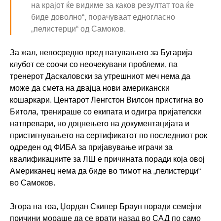
на крајот ќе видиме за каков резултат тоа ќе
биде доволно“, порачуваат едногласно
„пелистерци“ од Самоков.
За жал, непосредно пред патувањето за Бугарија
клубот се соочи со неочекувани проблеми, па
тренерот Даскаловски за утрешниот меч нема да
може да смета на двајца нови американски
кошаркари. Центарот Ленгстон Вилсон пристигна во
Битола, тренираше со екипата и одигра пријателски
натпревари, но доцнењето на документацијата и
пристигнувањето на сертификатот по последниот рок
одреден од ФИБА за пријавување играчи за
квалификациите за ЛШ е причината поради која овој
Американец нема да биде во тимот на „пелистерци“
во Самоков.
Згора на тоа, Џордан Скипер Браун поради семејни
причини мораше да се врати назад во
САД
по само