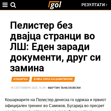
РЕЗУЛТАТИ
Jump to navigation
You
Пелистер без
двајца странци во
are
ЛШ: Еден заради
here
документи, друг си
замина
КОШАРКА
ФИБА ЛИГА НА ШАМПИОНИ
18 СЕПТЕМВРИ 2025, 16:39
•
МАРТИН ТАНАСКОВСКИ
Кошаркарите на
Пелистер
денеска го одржаа и првиот
официјален тренинг во Самоков,
Бугарија
во пресрет