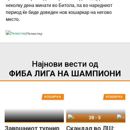
неколку дена минати во Битола, па во наредниот
период ќе биде доведен нов кошаркар на негово
место.
Пелистер
Најнови вести од
ФИБА ЛИГА НА ШАМПИОНИ
КОШАРКА
КОШАРКА
38
-
5
Хапоел Унет Холон
Лајтхаус Трапани
Завршниот турнир
Скандал во ЛШ: