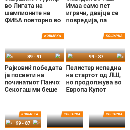
во Лигата на
Имаа само пет
шампионите на
играчи, двајца се
ФИБА повторно во
повредија, па
Шпанија
загубија службено!
КОШАРКА
КОШАРКА
89
-
91
99
-
87
Лајтхаус Трапани
Тофаш
Реџо Емилија
Пелистер
Рајковиќ победата
Пелистер испадна
ја посвети на
на стартот од ЛШ,
починатиот Панчо:
но продолжува во
Секогаш ми беше
Европа Купот
голема поддршка!
КОШАРКА
КОШАРКА
КОШАРКА
99
-
87