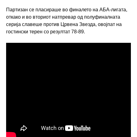
Партизан се пласираше во финалето на АБА-лигата,
откако и во вториот натпревар од полуфиналната
серија славеше против Црвена Звезда, овојпат на
гостински терен со резултат 78-89.