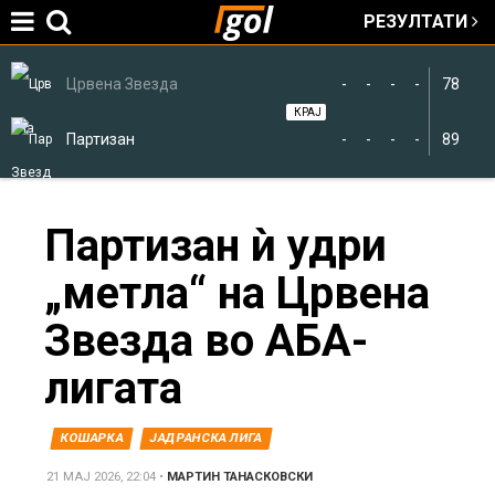
РЕЗУЛТАТИ
Jump to navigation
Црвена Звезда
-
-
-
-
78
КРАЈ
Партизан
-
-
-
-
89
You
Партизан ѝ удри
„метла“ на Црвена
are
Звезда во АБА-
here
лигата
КОШАРКА
ЈАДРАНСКА ЛИГА
21 МАЈ 2026, 22:04
•
МАРТИН ТАНАСКОВСКИ