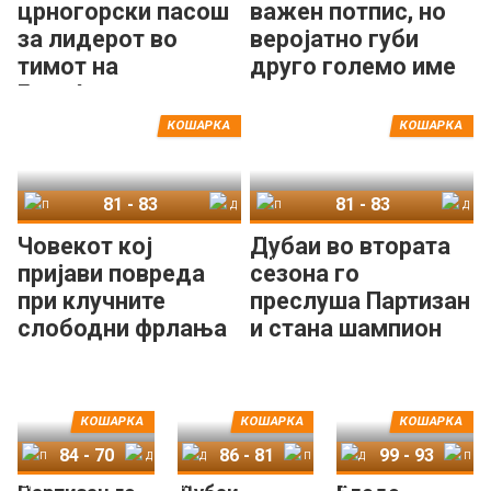
црногорски пасош
важен потпис, но
за лидерот во
веројатно губи
тимот на
друго големо име
Будуќност
КОШАРКА
КОШАРКА
81
-
83
81
-
83
Партизан
Дубаи
Партизан
Дубаи
Човекот кој
Дубаи во втората
пријави повреда
сезона го
при клучните
преслуша Партизан
слободни фрлања
и стана шампион
е МВП на АБА
во АБА
лигата!
КОШАРКА
КОШАРКА
КОШАРКА
84
-
70
86
-
81
99
-
93
Партизан
Дубаи
Дубаи
Партизан
Дубаи
Партизан