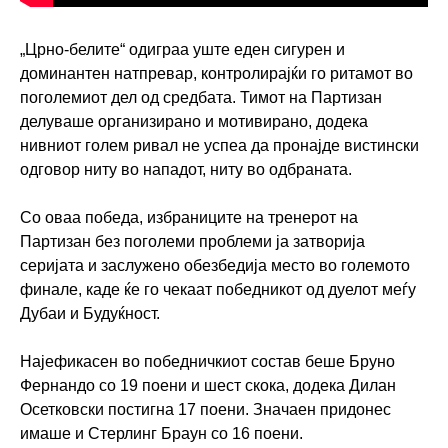
„Црно-белите“ одиграа уште еден сигурен и
доминантен натпревар, контролирајќи го ритамот во
поголемиот дел од средбата. Тимот на Партизан
делуваше организирано и мотивирано, додека
нивниот голем ривал не успеа да пронајде вистински
одговор ниту во нападот, ниту во одбраната.
Со оваа победа, избраниците на тренерот на
Партизан без поголеми проблеми ја затворија
серијата и заслужено обезбедија место во големото
финале, каде ќе го чекаат победникот од дуелот меѓу
Дубаи и Будуќност.
Најефикасен во победничкиот состав беше Бруно
Фернандо со 19 поени и шест скока, додека Дилан
Осетковски постигна 17 поени. Значаен придонес
имаше и Стерлинг Браун со 16 поени.