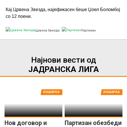
Кај Црвена Звезда, најефикасен беше Џоел Боломбој
со 12 поени.
Црвена Звезда
Партизан
Најнови вести од
ЈАДРАНСКА ЛИГА
КОШАРКА
КОШАРКА
Нов договор и
Партизан обезбеди