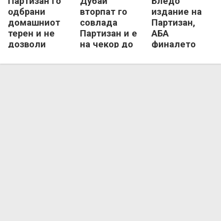
Партизан го
Дубаи
Бледо
одбрани
вторпат го
издание на
домашниот
совлада
Партизан,
терен и не
Партизан и е
АБА
дозволи
на чекор до
финалето
„метла“ од
историска
започна со
Дубаи!
АБА-титула
триумф на
Дубаи!