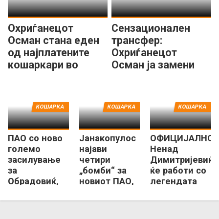
Охриѓанецот
Сензационален
Осман стана еден
трансфер:
од најплатените
Охриѓанецот
кошаркари во
Осман ја замени
Европа!
Атина со Солун!
КОШАРКА
КОШАРКА
КОШАРКА
ПАО со ново
Јанакопулос
ОФИЦИЈАЛНО:
големо
најави
Ненад
засилување
четири
Димитријевиќ
за
„бомби“ за
ќе работи со
Обрадовиќ,
новиот ПАО,
легендата
врати ѕвезда
ќе ги објави
Спанулис
од НБА
уште денес!
лигата