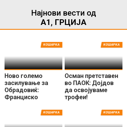
Најнови вести од
А1, ГРЦИЈА
КОШАРКА
КОШАРКА
Ново големо
Осман претставен
засилување за
во ПАОК: Дојдов
Обрадовиќ:
да освојуваме
Франциско
трофеи!
потпиша за ПАО!
КОШАРКА
КОШАРКА