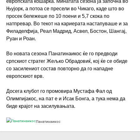
европската кошарка. Минатата сезона ја започна во
Њујорк, а потоа се пресели во Чикаго, каде што во
просек бележеше по 10 поени и 5,7 скока по
натпревар. Во текот на кариерата настапуваше и за
Филаделфија, Реал Мадрид, Асвел, Бостон, Шангај,
Руан и Роан.
Во новата сезона Панатинаикос ќе го предводи
српскиот стратег Жељко Обрадовиќ, кој ќе се обиде
со засилениот состав повторно да го нападне
европскиот врв.
Досега клубот го промовира Мустафа Фал од
Олимпијакос, на пат е и Исак Бонга, а тука нема да
биде крајот на засилувањата.
Панатинаикос