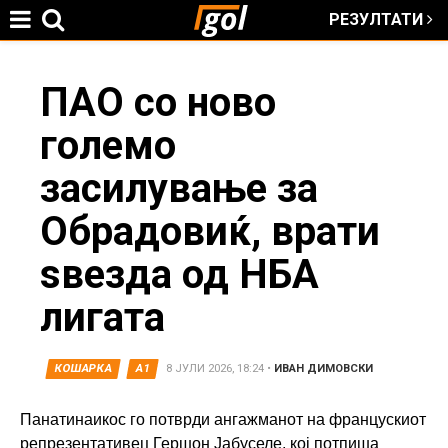
РЕЗУЛТАТИ
Jump to navigation
You
ПАО со ново
големо
are
засилување за
here
Обрадовиќ, врати
ѕвезда од НБА
лигата
КОШАРКА
А1
8 ЈУЛИ 2026, 18:24
•
ИВАН ДИМОВСКИ
Панатинаикос го потврди ангажманот на францускиот
репрезентативец Гершон Јабуселе, кој потпиша