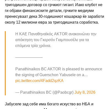
тригодишен договор со грчкиот гигант. Иако клубот не
ги објави финансиските детали, грчките медиуми
пренесуваат дека 30-годишниот кошаркар ќе заработи
околу 12 милиони евра за тригодишната соработка.
Η ΚΑΕ Παναθηναϊκός AKTOR ανακοινώνει την
απόκτηση του Γκερσόν Γιαμπουσέλε για τα
επόμενα τρία χρόνια.
———————
Panathinaikos BC AKTOR is pleased to announce
the signing of Guerschon Yabusele on a…
pic.twitter.com/4Fadd2qzKA
— Panathinaikos BC (@Paobcgr)
July 8, 2026
Јабуселе зад себе има богато искуство во НБА и