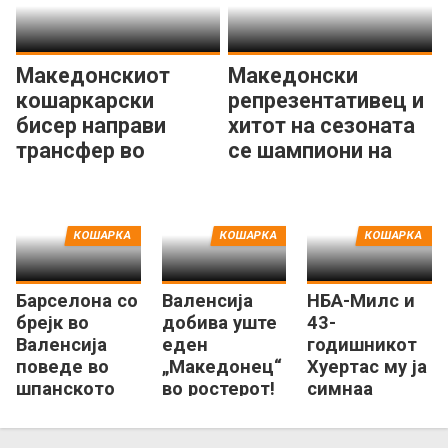
Македонскиот
Македонски
кошаркарски
репрезентативец и
бисер направи
хитот на сезоната
трансфер во
се шампиони на
шпански великан!
Шпанија!
КОШАРКА
КОШАРКА
КОШАРКА
Барселона со
Валенсија
НБА-Милс и
брејк во
добива уште
43-
Валенсија
еден
годишникот
поведе во
„Македонец“
Хуертас му ја
шпанското
во ростерот!
симнаа
финале!
круната на
„кралот“ во