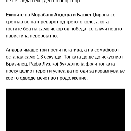
не се гледа секој ден во овој спорт.
Екипите на Морабанк
Андора
и Баскет Џирона се
сретнаа во натпреварот од третото коло, а кога
гостите беа на само чекор од победа, се случи нешто
навистина неверојатно.
Андора имаше три поени негатива, а на семафорот
останаа само 1,3 секунди. Топката дојде до искусниот
Бразилец, Рафа Луз, кој буквално ја фрли топката
преку целиот терен и успеа да погоди за израмнување
кое го одведе мечот во продолжение.