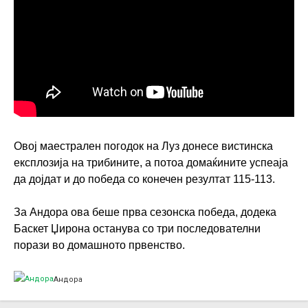
Овој маестрален погодок на Луз донесе вистинска
експлозија на трибините, а потоа домаќините успеаја
да дојдат и до победа со конечен резултат 115-113.
За Андора ова беше прва сезонска победа, додека
Баскет Џирона останува со три последователни
порази во домашното првенство.
Андора