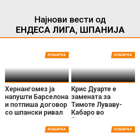
Најнови вести од
ЕНДЕСА ЛИГА, ШПАНИЈА
КОШАРКА
КОШАРКА
Хернангомез ја
Крис Дуарте е
напушти Барселона
замената за
и потпиша договор
Тимоте Луваву-
со шпански ривал
Кабаро во
Басконија
КОШАРКА
КОШАРКА