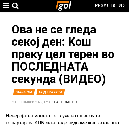
РЕЗУЛТАТИ
Jump to navigation
You
Ова не се гледа
секој ден: Kош
are
преку цел терен во
here
ПОСЛЕДНАТА
секунда (ВИДЕО)
КОШАРКА
ЕНДЕСА ЛИГА
20 ОКТОМВРИ 2025, 17:33
•
САШЕ ЉОЛЕС
Неверојатен момент се случи во шпанската
кошаркарска АЦБ лига, каде видовме кош каков што