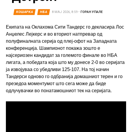
КОШАРКА
НБА
8 МАЈ 2026, 8:59
•
ГОРАН УПАЛЕ
Екипата на Оклахома Сити Тандерс го декласира Лос
Анџелес Лејкерс и во вториот натпревар од
полуфиналната серија од плеј-офот на Западната
конференција. Шампионот покажа зошто е
најсериозен кандидат за големото финале во НБА
лигата, а победата која што му донесе 2-0 во серијата
ја извојуваа со убедливи 125-107. На тој начин
Тандерси одново го одбранија домашниот терен и го
презедоа моментумот што сега може да биде
одлучувачки во понатамошниот тек на серијата.