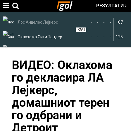
РЕЗУЛТАТИ
Jump to navigation
Лос Анџелес Лејкерс
-
-
-
-
107
КРАЈ
Оклахома Сити Тандер
-
-
-
-
125
You
ВИДЕО: Оклахома
го декласира ЛА
are
Лејкерс,
here
домашниот терен
го одбрани и
Детроит