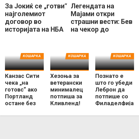
За Јокиќ се „готви“
Легендата на
најголемиот
Мајами откри
договор во
страшни вести: Бев
историјата на НБА
на чекор до
лигата!
смртта...
КОШАРКА
КОШАРКА
КОШАРКА
Канзас Сити
Хезоња за
Познато е
чека „на
ветерански
што го убеди
готовс“ ако
минималец
Леброн да
Портланд
потпиша за
потпише со
остане без
Кливленд!
Филаделфија
славната НБА
франшиза