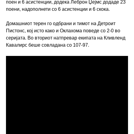
поен и 6 асистенции, додека Леброн Џејмс додаде 23
поени, надополнети со 6 асистенции и 6 скока.
Домашниот терен го одбрани и тимот на Детроит
Пистонс, кој исто како и Оклахома поведе со 2-0 во
серијата. Во вториот натпревар екипата на Кливленд
Кавалирс беше совладана со 107-97.