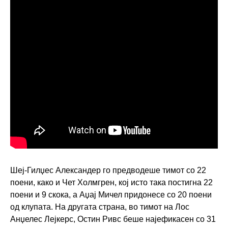
Шеј-Гилџес Александер го предводеше тимот со 22
поени, како и Чет Холмгрен, кој исто така постигна 22
поени и 9 скока, а Аџај Мичел придонесе со 20 поени
од клупата. На другата страна, во тимот на Лос
Анџелес Лејкерс, Остин Ривс беше најефикасен со 31