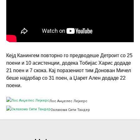
Кејд Канингем повторно го предводеше Детроит со 25
поени и 10 асистенции, додека Тобијас Харис додаде
21 поен и 7 скока. Кај поразениот тим Донован Мичел
беше најдобар со 31 поен, а Џарет Ален додаде 22
поени.
Лос Анџелес Лејкерс
Оклахома Сити Тандер