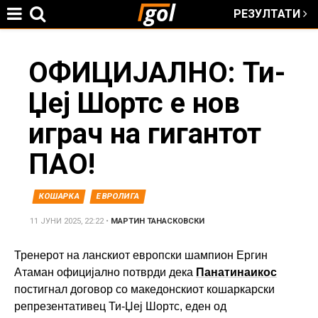
РЕЗУЛТАТИ
Jump to navigation
You
ОФИЦИЈАЛНО: Ти-
Џеј Шортс е нов
are
играч на гигантот
here
ПАО!
КОШАРКА
ЕВРОЛИГА
11 ЈУНИ 2025, 22:22
•
МАРТИН ТАНАСКОВСКИ
Тренерот на ланскиот европски шампион Ергин
Атаман официјално потврди дека
Панатинаикос
постигнал договор со македонскиот кошаркарски
репрезентативец Ти-Џеј Шортс, еден од