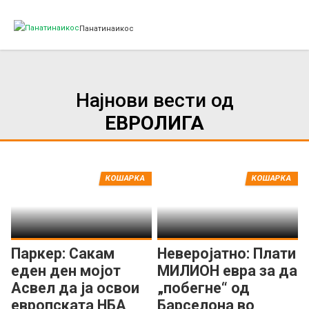
Панатинаикос
Најнови вести од
ЕВРОЛИГА
КОШАРКА
КОШАРКА
Паркер: Сакам
Неверојатно: Плати
еден ден мојот
МИЛИОН евра за да
Асвел да ја освои
„побегне“ од
европската НБА
Барселона во