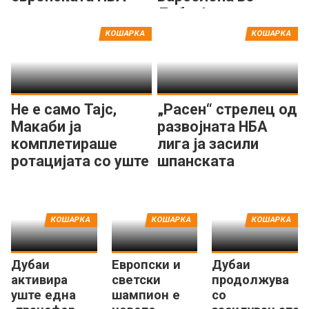
лига
Дубаи!
КОШАРКА
КОШАРКА
Не е само Тајс,
„Расен“ стрелец од
Макаби ја
развојната НБА
комплетираше
лига ја засили
ротацијата со уште
шпанската
еден центар
Басконија
КОШАРКА
КОШАРКА
КОШАРКА
Дубаи
Европски и
Дубаи
активира
светски
продолжува
уште една
шампион е
со