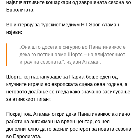
највпечатливите кошаркари од завршената сезона во
Евролигата.
Во интервју за турскиот медиум HT Spor, Атаман
изјави:
„Она што досега е сигурно во Панатинаикос е
дека го потпишавме Шортс – највлијателниот
играч на сезоната.“, изјави Атаман.
Шортс, кој настапуваше за Париз, беше еден од
клучните играчи во европската сцена оваа година, а
неговото доаѓање се гледа како значајно засилување
за атинскиот гигант.
Покрај тоа, Атаман откри дека Панатинаикос активно
работи на ангажман на врвен центар, со цел
дополнително да го засили ростерот за новата сезона
во Евролигата.