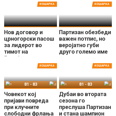
КОШАРКА
КОШАРКА
Нов договор и
Партизан обезбеди
црногорски пасош
важен потпис, но
за лидерот во
веројатно губи
тимот на
друго големо име
Будуќност
КОШАРКА
КОШАРКА
81
-
83
81
-
83
Партизан
Дубаи
Партизан
Дубаи
Човекот кој
Дубаи во втората
пријави повреда
сезона го
при клучните
преслуша Партизан
слободни фрлања
и стана шампион