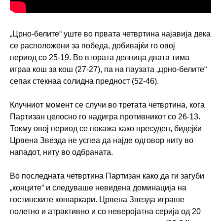
„Црно-белите“ уште во првата четвртина најавија дека
се расположени за победа, добивајќи го овој
период со 25-19. Во втората делница двата тима
играа кош за кош (27-27), па на паузата „црно-белите“
сепак стекнаа солидна предност (52-46).
Клучниот момент се случи во третата четвртина, кога
Партизан целосно го надигра противникот со 26-13.
Токму овој период се покажа како пресуден, бидејќи
Црвена Звезда не успеа да најде одговор ниту во
нападот, ниту во одбраната.
Во последната четвртина Партизан како да ги загуби
„конците“ и следуваше невидена доминација на
гостинските кошаркари. Црвена Звезда играше
полетно и атрактивно и со неверојатна серија од 20