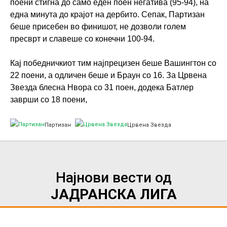
поени стигна до само еден поен негатива (95-94), на
една минута до крајот на дербито. Сепак, Партизан
беше присебен во финишот, не дозволи голем
пресврт и славеше со конечни 100-94.
Кај победничкиот тим најпрецизен беше Вашингтон со
22 поени, а одличен беше и Браун со 16. За Црвена
Звезда блесна Нвора со 31 поен, додека Батлер
заврши со 18 поени,
Партизан
Црвена Звезда
Најнови вести од
ЈАДРАНСКА ЛИГА