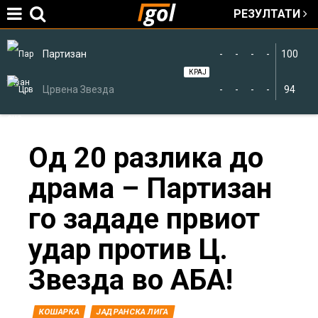
РЕЗУЛТАТИ
Jump to navigation
Партизан
-
-
-
-
100
КРАЈ
Црвена Звезда
-
-
-
-
94
You
Од 20 разлика до
драма – Партизан
are
го зададе првиот
here
удар против Ц.
Звезда во АБА!
КОШАРКА
ЈАДРАНСКА ЛИГА