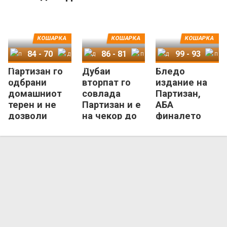
е МВП на АБА
во АБА
лигата!
КОШАРКА
КОШАРКА
КОШАРКА
84
-
70
86
-
81
99
-
93
Партизан го
Дубаи
Бледо
Партизан
Дубаи
Дубаи
Партизан
Дубаи
Партизан
одбрани
вторпат го
издание на
домашниот
совлада
Партизан,
терен и не
Партизан и е
АБА
дозволи
на чекор до
финалето
„метла“ од
историска
започна со
Дубаи!
АБА-титула
триумф на
Дубаи!