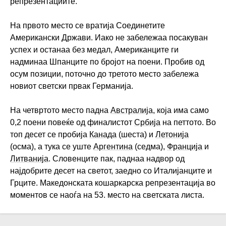
репрезентациите.
На првото место се вратија Соединетите
Американски Држави. Иако не забележаа посакуван
успех и останаа без медал, Американците ги
надминаа Шпанците по бројот на поени. Пробив од
осум позиции, поточно до третото место забележа
новиот светски првак Германија.
На четвртото место падна
Австралија
, која има само
0,2 поени повеќе од финалистот
Србија
на петтото. Во
топ десет се пробија
Канада
(шеста) и
Летонија
(осма), а тука се уште
Аргентина
(седма),
Франција
и
Литванија
. Словенците пак, паднаа надвор од
најдобрите десет на светот, заедно со Италијанците и
Грците. Македонската кошаркарска репрезентација во
моментов се наоѓа на 53. место на светската листа.