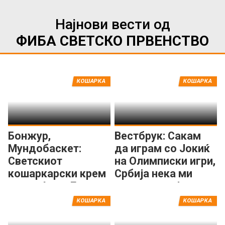
Најнови вести од
ФИБА СВЕТСКО ПРВЕНСТВО
КОШАРКА
КОШАРКА
Бонжур,
Вестбрук: Сакам
Мундобаскет:
да играм со Јокиќ
Светскиот
на Олимписки игри,
кошаркарски крем
Србија нека ми
се враќа во Европа
даде пасош!
КОШАРКА
КОШАРКА