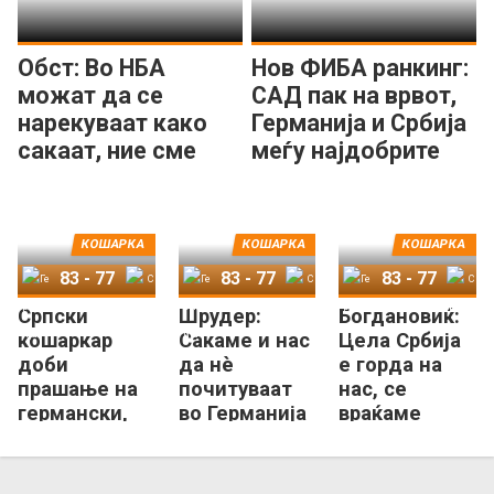
Обст: Во НБА
Нов ФИБА ранкинг:
можат да се
САД пак на врвот,
нарекуваат како
Германија и Србија
сакаат, ние сме
меѓу најдобрите
светски прваци
пет
КОШАРКА
КОШАРКА
КОШАРКА
83
-
77
83
-
77
83
-
77
Српски
Шрудер:
Богдановиќ:
Германија
Србија
Германија
Србија
Германија
Србија
кошаркар
Сакаме и нас
Цела Србија
доби
да нè
е горда на
прашање на
почитуваат
нас, се
германски,
во Германија
враќаме
неговата
дома со
реакција
кренати
стана хит
глави!