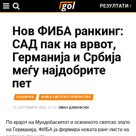
РЕЗУЛТАТИ
Jump to navigation
You
Нов ФИБА ранкинг:
САД пак на врвот,
are
Германија и Србија
here
меѓу најдобрите
пет
КОШАРКА
ФИБА СВЕТСКО ПРВЕНСТВО
15 СЕПТЕМВРИ 2023, 15:10
•
ИВАН ДИМОВСКИ
По крајот на Мундобаскетот и освоеното светско злато
на
Германија
, ФИБА ја формира новата ранг-листа на