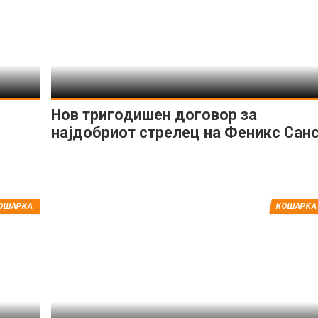
Нов тригодишен договор за
најдобриот стрелец на Феникс Сан
ОШАРКА
КОШАРКА