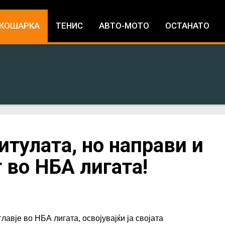
Jump to navigation
КОШАРКА
ТЕНИС
АВТО-МОТО
ОСТАНАТО
итулата, но направи и
 во НБА лигата!
авје во НБА лигата, освојувајќи ја својата