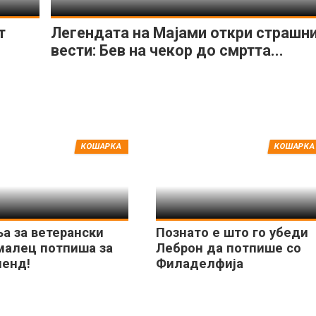
т
Легендата на Мајами откри страшн
вести: Бев на чекор до смртта...
КОШАРКА
КОШАРКА
а за ветерански
Познато е што го убеди
алец потпиша за
Леброн да потпише со
ленд!
Филаделфија