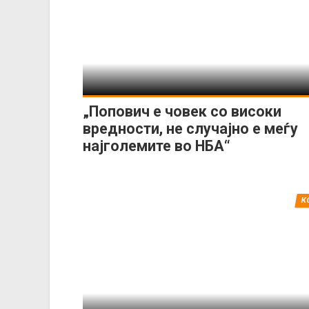
„Попович е човек со високи
вредности, не случајно е меѓу
најголемите во НБА“
К