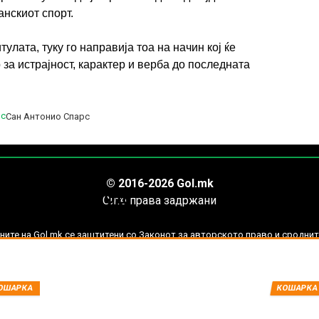
нскиот спорт.
тулата, туку го направија тоа на начин кој ќе
за истрајност, карактер и верба до последната
Сан Антонио Спарс
ИМПРЕСУМ
МАРКЕТИНГ
КОНТАКТ
RSS
© 2016-2026 Gol.mk
нови вести од
Сите права задржани
НБА, САД
ите на Gol.mk се заштитени со Законот за авторското право и сроднит
ли комерцијална употреба на текстови, фотографии или податоци од ово
ОШАРКА
КОШАРКА