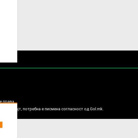
е права.
ј веб сајт, потребна е писмена согласност од Gol.mk.