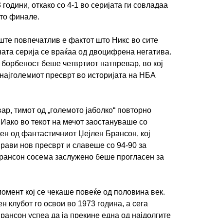
години, откако со 4-1 во серијата ги совладаа
то финале.
уште повпечатлив е фактот што Никс во сите
ата серија се враќаа од двоцифрена негатива.
 борбеност беше четвртиот натпревар, во кој
 најголемиот пресврт во историјата на НБА
ар, тимот од „големото јаболко“ повторно
Иако во текот на мечот заостануваше со
н од фантастичниот Џејлен Брансон, кој
прави нов пресврт и славеше со 94-90 за
Брансон сосема заслужено беше прогласен за
момент кој се чекаше повеќе од половина век.
 клубот го освои во 1973 година, а сега
рансон успеа да ја прекине една од најдолгите