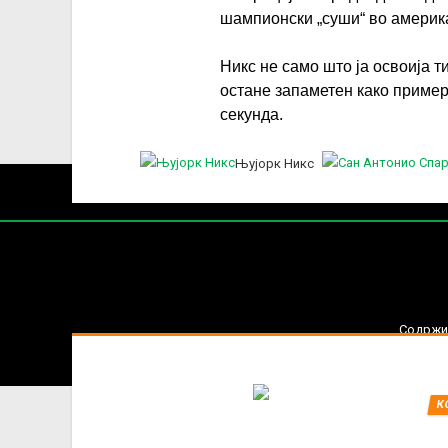
шампионски „суши“ во америка
Никс не само што ја освоија ти
остане запаметен како пример 
секунда.
Њујорк Никс
Нај
Содржин
За секоја форма на распространување, репродукција и
К