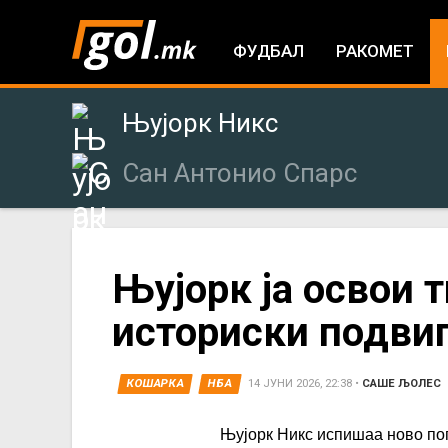
ФУДБАЛ
РАКОМЕТ
Њујорк Никс
Сан Антонио Спарс
You
Њујорк ја освои т
историски подвиг
are
here
КОШАРКА
НБА
14 ЈУНИ 2026, 22:38
•
САШЕ ЉОЛЕС
Њујорк Никс испишаа ново погл