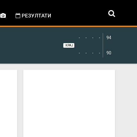
РЕЗУЛТАТИ
-
-
-
-
94
КРАЈ
-
-
-
-
90