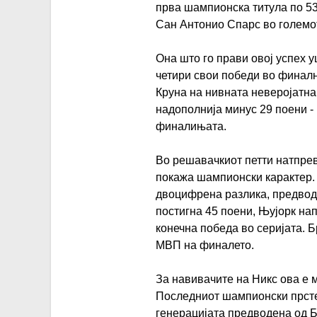
прва шампионска титула по 53 
Сан Антонио Спарс во големо
Она што го прави овој успех 
четири свои победи во финалн
Круна на нивната неверојатна
надополнија минус 29 поени -
финалињата.
Во решавачкиот петти натпрев
покажа шампионски карактер. 
двоцифрена разлика, предводе
постигна 45 поени, Њујорк на
конечна победа во серијата. 
МВП на финалето.
За навивачите на Никс ова е 
Последниот шампионски прстен
генерацијата предводена од Б