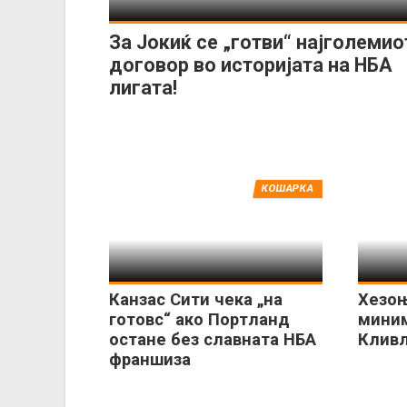
За Јокиќ се „готви“ најголемио
договор во историјата на НБА
лигата!
КОШАРКА
Канзас Сити чека „на
Хезоњ
готовс“ ако Портланд
миним
остане без славната НБА
Клив
франшиза