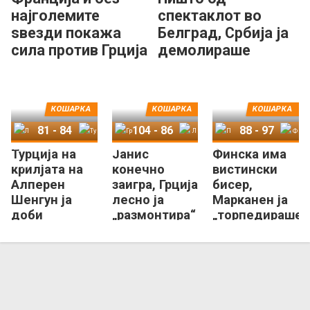
најголемите
спектаклот во
ѕвезди покажа
Белград, Србија ја
сила против Грција
демолираше
на Јанис!
Словенија на
Дончиќ
КОШАРКА
КОШАРКА
КОШАРКА
81
-
84
104
-
86
88
-
97
Турција на
Јанис
Финска има
Литванија
Турција
Грција
Летонија
Полска
Финска
крилјата на
конечно
вистински
Алперен
заигра, Грција
бисер,
Шенгун ја
лесно ја
Марканен ја
доби
„размонтира“
„торпедираше“
контролката
Летонија!
Полска!
со Литванија