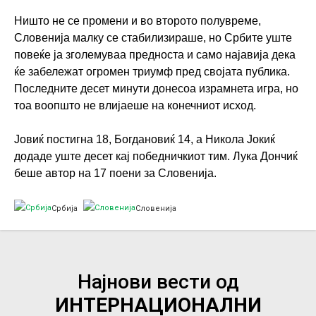
Ништо не се промени и во второто полувреме,
Словенија малку се стабилизираше, но Србите уште
повеќе ја зголемуваа предноста и само најавија дека
ќе забележат огромен триумф пред својата публика.
Последните десет минути донесоа израмнета игра, но
тоа воопшто не влијаеше на конечниот исход.
Јовиќ постигна 18, Богдановиќ 14, а Никола Јокиќ
додаде уште десет кај победничкиот тим. Лука Дончиќ
беше автор на 17 поени за Словенија.
Србија
Словенија
Најнови вести од
ИНТЕРНАЦИОНАЛНИ