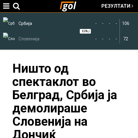
РЕЗУЛТАТИ
Jump to navigation
Србија
-
-
-
-
106
КРАЈ
Словенија
-
-
-
-
72
You
Ништо од
спектаклот во
are
Белград, Србија ја
here
демолираше
Словенија на
Дончиќ