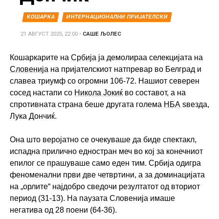
КОШАРКА
ИНТЕРНАЦИОНАЛНИ ПРИЈАТЕЛСКИ
21 АВГУСТ 2025, 22:00
•
САШЕ ЉОЛЕС
Кошаркарите на
Србија
ја демолираа селекцијата на
Словенија
на пријателскиот натпревар во Белград и
славеа триумф со огромни 106-72. Нашиот северен
сосед настапи со
Никола Јокиќ
во составот, а на
спротивната страна беше другата голема
НБА
ѕвезда,
Лука Дончиќ.
Она што веројатно се очекуваше да биде спектакл,
испадна прилично едностран меч во кој за конечниот
епилог се прашуваше само еден тим. Србија одигра
феноменални први две четвртини, а за доминацијата
на „орлите“ најдобро сведочи резултатот од вториот
период (31-13). На паузата Словенија имаше
негатива од 28 поени (64-36).