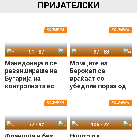
ПРИЈАТЕЛСКИ
КОШАРКА
КОШАРКА
91
-
87
97
-
68
Македонија
Бугарија
Бугарија
Македонија
Македонија ѝ се
Момците на
реваншираше на
Берокал се
Бугарија на
враќаат со
контролката во
убедлив пораз од
Скопје
„контролката“ со
Бугарија
КОШАРКА
КОШАРКА
77
-
92
106
-
72
Грција
Франција
Србија
Словенија
Франција и без
Ништо од