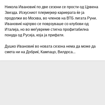
Никола Ивановиќ по две сезони се прости од Црвена
Звезда. Искусниот плејмејкер кариерата ќе ја
продолжи во Москва, во членов на ВТБ лигата Руни.
Ивановиќ најпрво се поврзуваше со клубови од
Италија, но во меѓувреме стигна профитабилна
понуда од Русија, која ја прифати.
Душко Ивановиќ во новата сезона нема да може да
смета ни на Добриќ, Кампацо, Вилдоса...