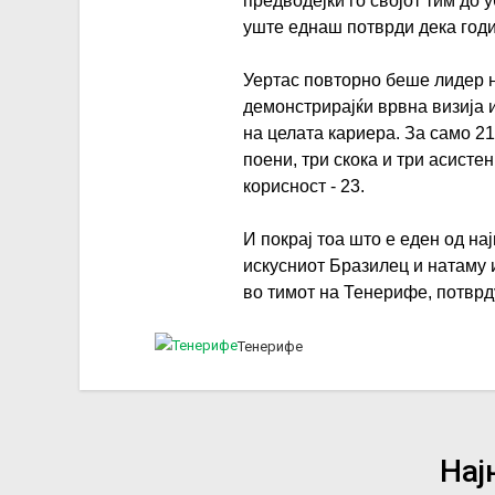
предводејќи го својот тим до 
уште еднаш потврди дека годи
Уертас повторно беше лидер на
демонстрирајќи врвна визија и
на целата кариера. За само 21
поени, три скока и три асистен
корисност - 23.
И покрај тоа што е еден од на
искусниот Бразилец и натаму 
во тимот на Тенерифе, потврд
Тенерифе
Нај