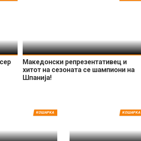
сер
Македонски репрезентативец и
хитот на сезоната се шампиони на
Шпанија!
КОШАРКА
КОШАРКА