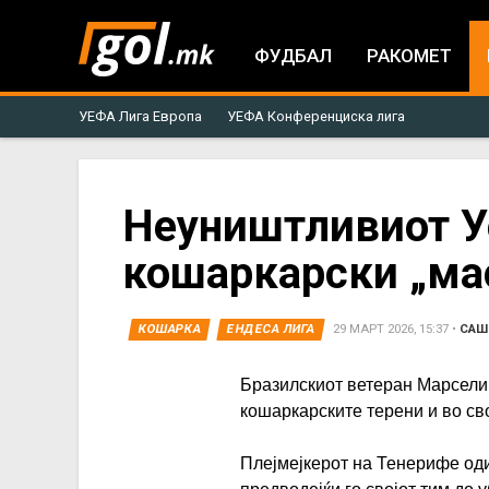
ФУДБАЛ
РАКОМЕТ
УЕФА Лига Европа
УЕФА Конференциска лига
You
Неуништливиот У
кошаркарски „мас
are
here
КОШАРКА
ЕНДЕСА ЛИГА
29 МАРТ 2026, 15:37
•
САШ
Бразилскиот ветеран Марсели
кошаркарските терени и во сво
Плејмејкерот на Тенерифе од