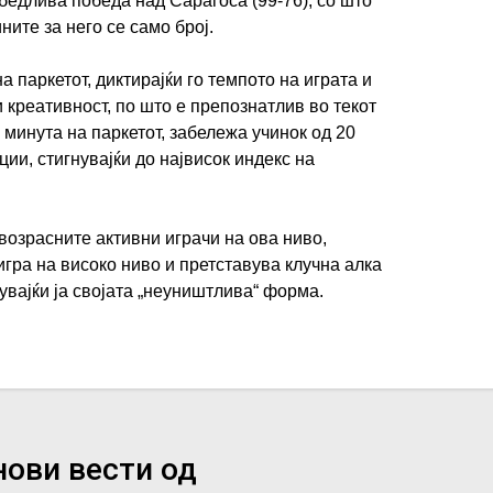
убедлива победа над Сарагоса (99-76), со што
ните за него се само број.
 паркетот, диктирајќи го темпото на играта и
 креативност, по што е препознатлив во текот
 минута на паркетот, забележа учинок од 20
ции, стигнувајќи до највисок индекс на
јвозрасните активни играчи на ова ниво,
игра на високо ниво и претставува клучна алка
увајќи ја својата „неуништлива“ форма.
нови вести од