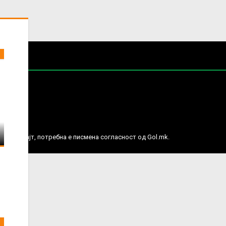
е права.
ј веб сајт, потребна е писмена согласност од Gol.mk.