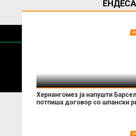
ЕНДЕСА
К
Содржин
За секоја форма на распространување, репродукција и
Хернангомез ја напушти Барсел
потпиша договор со шпански р
К