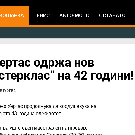
Jump to navigation
КОШАРКА
ТЕНИС
АВТО-МОТО
ОСТАНАТО
ертас одржа нов
терклас“ на 42 години!
Е ЉОЛЕС
њо Уертас продолжува да воодушевува на
јата 43. година од животот.
игра уште еден маестрален натпревар,