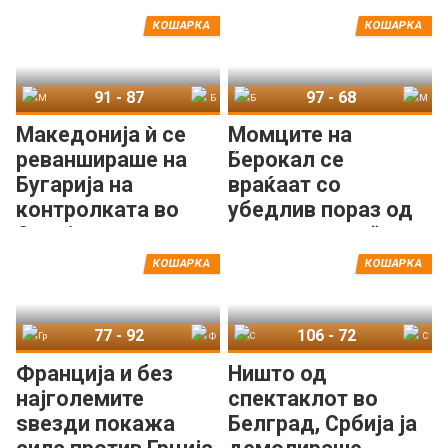
КОШАРКА
КОШАРКА
91
-
87
97
-
68
Македонија
Бугарија
Бугарија
Македонија
Македонија ѝ се
Момците на
реваншираше на
Берокал се
Бугарија на
враќаат со
контролката во
убедлив пораз од
Скопје
„контролката“ со
Бугарија
КОШАРКА
КОШАРКА
77
-
92
106
-
72
Грција
Франција
Србија
Словенија
Франција и без
Ништо од
најголемите
спектаклот во
ѕвезди покажа
Белград, Србија ја