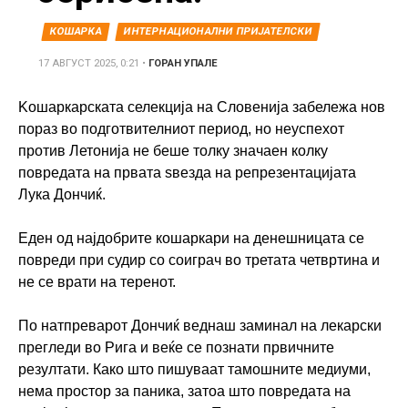
КОШАРКА
ИНТЕРНАЦИОНАЛНИ ПРИЈАТЕЛСКИ
17 АВГУСТ 2025, 0:21
•
ГОРАН УПАЛЕ
Koшаркарската селекција на Словенија забележа нов
пораз во подготвителниот период, но неуспехот
против Летонија не беше толку значаен колку
повредата на првата ѕвезда на репрезентацијата
Лука Дончиќ.
Еден од најдобрите кошаркари на денешницата се
повреди при судир со соиграч во третата четвртина и
не се врати на теренот.
По натпреварот Дончиќ веднаш заминал на лекарски
прегледи во Рига и веќе се познати првичните
резултати. Како што пишуваат тамошните медиуми,
нема простор за паника, затоа што повредата на