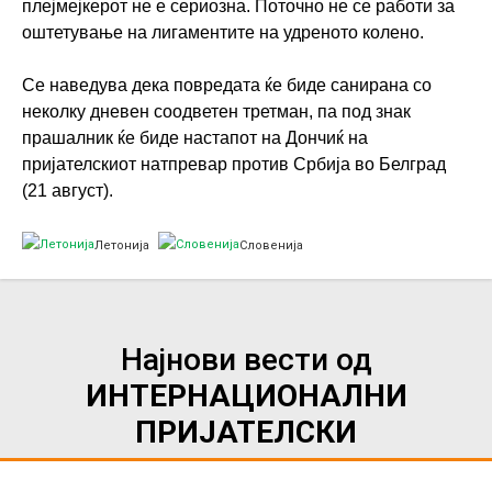
плејмејкерот не е сериозна. Поточно не се работи за
оштетување на лигаментите на удреното колено.
Се наведува дека повредата ќе биде санирана со
неколку дневен соодветен третман, па под знак
прашалник ќе биде настапот на Дончиќ на
пријателскиот натпревар против Србија во Белград
(21 август).
Летонија
Словенија
Најнови вести од
ИНТЕРНАЦИОНАЛНИ
ПРИЈАТЕЛСКИ