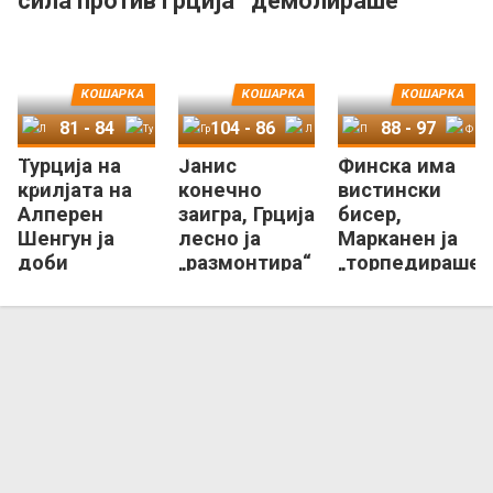
сила против Грција
демолираше
на Јанис!
Словенија на
Дончиќ
КОШАРКА
КОШАРКА
КОШАРКА
81
-
84
104
-
86
88
-
97
Турција на
Јанис
Финска има
Литванија
Турција
Грција
Летонија
Полска
Финска
крилјата на
конечно
вистински
Алперен
заигра, Грција
бисер,
Шенгун ја
лесно ја
Марканен ја
доби
„размонтира“
„торпедираше“
контролката
Летонија!
Полска!
со Литванија