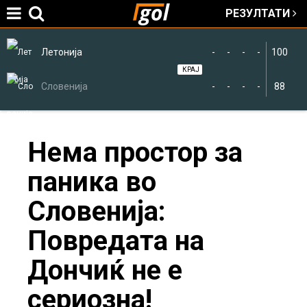
РЕЗУЛТАТИ
Jump to navigation
Летонија
-
-
-
-
100
КРАЈ
Словенија
-
-
-
-
88
You
Нема простор за
паника во
are
Словенија:
here
Повредата на
Дончиќ не е
сериозна!