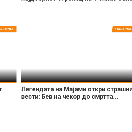
ОШАРКА
КОШАРКА
т
Легендата на Мајами откри страшн
вести: Бев на чекор до смртта...