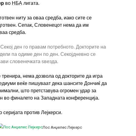
ер
во
НБА
лигата.
отвен ниту за оваа средба, иако сите се
дготвен. Сепак, Словенецот нема да им
оваа средба.
Секој ден го правам потребното. Докторите на
дели па одиме ден по ден. Секојдневно се
јави словенечката ѕвезда.
 тренира, нема дозвола од докторите да игра
едиуми веќе пишуваат дека шансите Дончиќ да
инимални, што претставува огромен удар за
ан во финалето на Западната конференција.
о серијата против Лејкерси.
Лос Анџелес Лејкерс