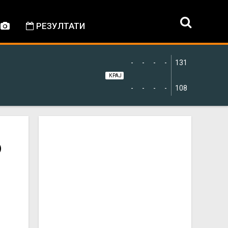
РЕЗУЛТАТИ
-
-
-
-
131
КРАЈ
-
-
-
-
108
о