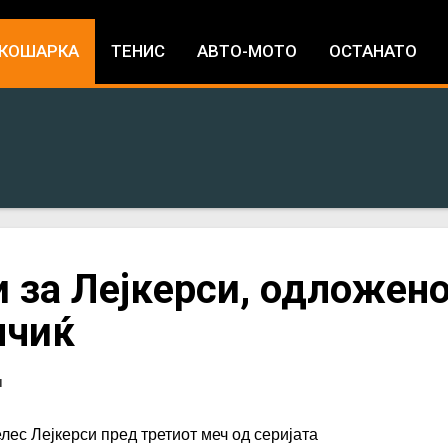
Jump to navigation
КОШАРКА
ТЕНИС
АВТО-МОТО
ОСТАНАТО
 за Лејкерси, одложен
нчиќ
И
лес Лејкерси пред третиот меч од серијата