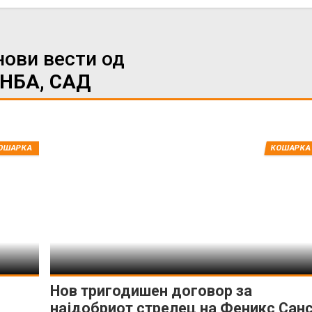
нови вести од
НБА, САД
ИМПРЕСУМ
МАРКЕТИНГ
КОНТАКТ
RSS
ОШАРКА
КОШАРКА
© 2016-2026 Gol.mk
Сите права задржани
ите на Gol.mk се заштитени со Законот за авторското право и сроднит
ли комерцијална употреба на текстови, фотографии или податоци од ово
Нов тригодишен договор за
најдобриот стрелец на Феникс Сан