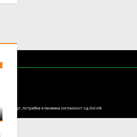
е права.
ј веб сајт, потребна е писмена согласност од Gol.mk.
с