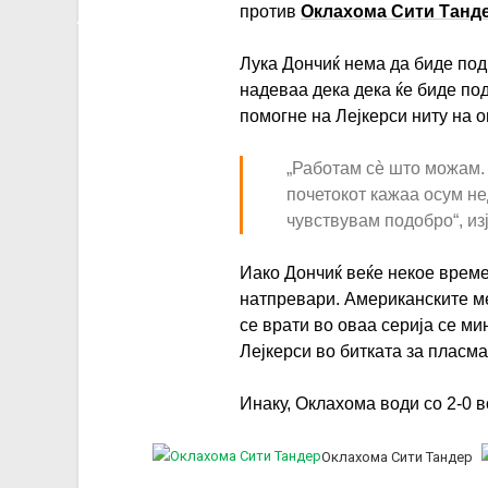
против
Оклахома Сити Танд
Лука Дончиќ нема да биде подг
надеваа дека дека ќе биде по
помогне на Лејкерси ниту на 
„Работам сè што можам. 
почетокот кажаа осум не
чувствувам подобро“, из
Иако Дончиќ веќе некое време
натпревари. Американските м
се врати во оваа серија се м
Лејкерси во битката за пласм
Инаку, Оклахома води со 2-0 в
Оклахома Сити Тандер