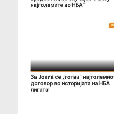
најголемите во НБА“
К
За Јокиќ се „готви“ најголемио
договор во историјата на НБА
лигата!