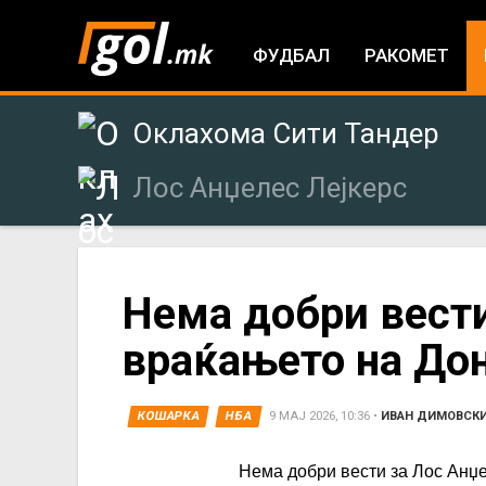
ФУДБАЛ
РАКОМЕТ
Оклахома Сити Тандер
Лос Анџелес Лејкерс
You
Нема добри вести
враќањето на До
are
here
КОШАРКА
НБА
9 МАЈ 2026, 10:36
•
ИВАН ДИМОВСК
Нема добри вести за Лос Анџе