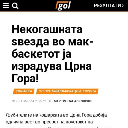
РЕЗУЛТАТИ
Jump to navigation
You
Некогашната
ѕвезда во мак-
are
баскетот ја
here
израдува Црна
Гора!
КОШАРКА
СП ПРЕТКВАЛИФИКАЦИИ, ЕВРОПА
31 ОКТОМВРИ 2025, 21:50
•
МАРТИН ТАНАСКОВСКИ
Љубителите на кошарката во Црна Гора добија
одлична вест во пресрет на почетокот на