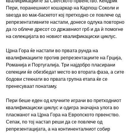
квалификациите за Светското првенство. Кендрик
Пери, поранешниот кошаркар на Карпош Соколи и
ѕвезда во мак-баскетот кој претходно се повлече од
репрезентативните настапи, донесе одлука повторно
да го облече дресот со државниот грб и да ѝ помогне
на селекцијата во новиот квалификациски циклус.
Црна Гора ќе настапи во првата рунда на
квалификациите против репрезентациите на Грција,
Романија и Португалија. Три најдобро пласирани
селекции ќе обезбедат место во втората фаза, а сите
бодови стекнати во првата групна етапа ќе се
пренесуваат понатаму.
Пери беше еден од клучните играчи во претходниот
квалификациски циклус и одигра значајна улога во
пласманот на Црна Гора на Европското првенство.
Сепак, по тој настап реши да се повлече од
репрезентацијата, а на континенталниот собир