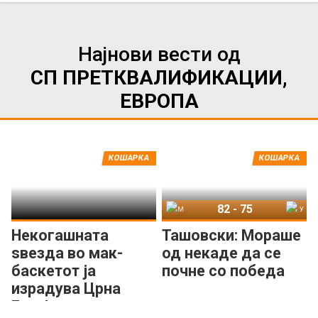
Најнови вести од
СП ПРЕТКВАЛИФИКАЦИИ,
ЕВРОПА
КОШАРКА
КОШАРКА
82
-
75
Македонија
Унгарија
Некогашната
Ташовски: Мораше
ѕвезда во мак-
од некаде да се
баскетот ја
почне со победа
израдува Црна
Гора!