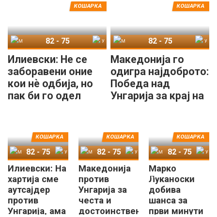
КОШАРКА
КОШАРКА
82
-
75
82
-
75
Македонија
Унгарија
Македонија
Унгарија
Илиевски: Не се
Македонија го
заборавени оние
одигра најдоброто:
кои нè одбија, но
Победа над
пак би го одел
Унгарија за крај на
истиот пат со овој
циклусот!
тим!
КОШАРКА
КОШАРКА
КОШАРКА
82
-
75
82
-
75
82
-
75
Илиевски: На
Македонија
Марко
Македонија
Унгарија
Македонија
Унгарија
Македонија
Унгарија
хартија сме
против
Луканоски
аутсајдер
Унгарија за
добива
против
честа и
шанса за
Унгарија, ама
достоинствен
први минути