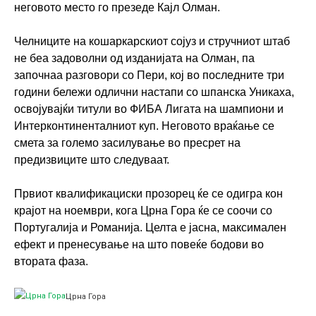
неговото место го презеде Кајл Олман.
Челниците на кошаркарскиот сојуз и стручниот штаб
не беа задоволни од изданијата на Олман, па
започнаа разговори со Пери, кој во последните три
години бележи одлични настапи со шпанска Уникаха,
освојувајќи титули во ФИБА Лигата на шампиони и
Интерконтиненталниот куп. Неговото враќање се
смета за големо засилување во пресрет на
предизвиците што следуваат.
Првиот квалификациски прозорец ќе се одигра кон
крајот на ноември, кога Црна Гора ќе се соочи со
Португалија и Романија. Целта е јасна, максимален
ефект и пренесување на што повеќе бодови во
втората фаза.
Црна Гора