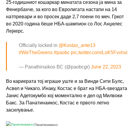
25-годишниот кошаркар минатата сезона ја мина за
Фенербахче, за кого во Евролигата настапи на 14
натпревари и во просек даде 2,7 поени по меч. Гркот
во 2020 година беше НБА-шампион со Лос Анџелес
Лејкерс.
Officially locked in
@Kostas_ante13
#WeTheGreens
#paobc
pic.twitter.com/LoK5Fvxhxl
— Panathinaikos BC (@paobcgr)
June 22, 2023
Во кариерата тој играше уште и за Винди Сити Булс,
Асвел и Чикаго. Инаку, Костас е брат на НБА-ѕвездата
Јанис Адетокумбо кој моментално е дел од Милвоки
Бакс. За Панатинаикос, Костас е првото летно
засилување.
Панатинаикос