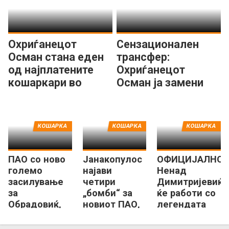
Охриѓанецот
Сензационален
Осман стана еден
трансфер:
од најплатените
Охриѓанецот
кошаркари во
Осман ја замени
Европа!
Атина со Солун!
КОШАРКА
КОШАРКА
КОШАРКА
ПАО со ново
Јанакопулос
ОФИЦИЈАЛНО:
големо
најави
Ненад
засилување
четири
Димитријевиќ
за
„бомби“ за
ќе работи со
Обрадовиќ,
новиот ПАО,
легендата
врати ѕвезда
ќе ги објави
Спанулис
од НБА
уште денес!