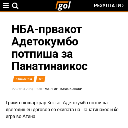
РЕЗУЛТАТИ
Jump to navigation
You
НБА-првакот
Адетокумбо
are
потпиша за
here
Панатинаикос
КОШАРКА
А1
22 ЈУНИ 2023, 19:30
•
МАРТИН ТАНАСКОВСКИ
Грчкиот кошаркрар Костас Адетокумбо потпиша
двегодишен договор со екипата на Панатинакос и ќе
игра во Атина.