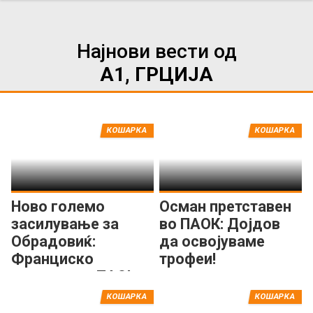
Најнови вести од
А1, ГРЦИЈА
КОШАРКА
КОШАРКА
Ново големо
Осман претставен
засилување за
во ПАОК: Дојдов
Обрадовиќ:
да освојуваме
Франциско
трофеи!
потпиша за ПАО!
КОШАРКА
КОШАРКА