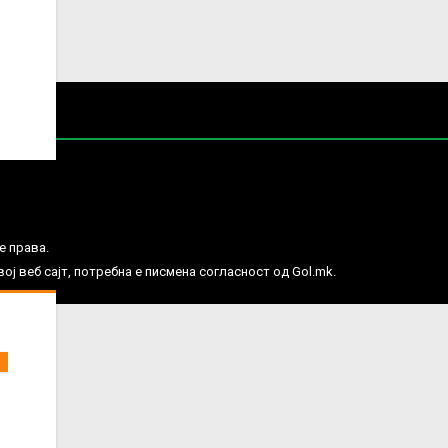
е права.
ј веб сајт, потребна е писмена согласност од Gol.mk.