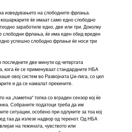
на изведувањето на слободните фрлања.
 кошаркарите ќе имаат само едно слободно
тходно заработиле едно, две или три. Доколку
е слободни фрлања, ќе има еден обид вреден
, едно успешно слободно фрлање ќе носи три
о последните две минути од четвртата
а, кога ќе се применуваат стандардните НБА
раше овој систем во Развојната Џи-лига, со цел
арите и да се намалат прекините.
 на „паметна“ топка со вграден сензор кој ќе
о неа. Собраните податоци треба да им
ите ситуации, особено при одлуките за тоа кој
ред таа да излезе надвор од теренот. Од НБА
влијае на тежината, чувството или