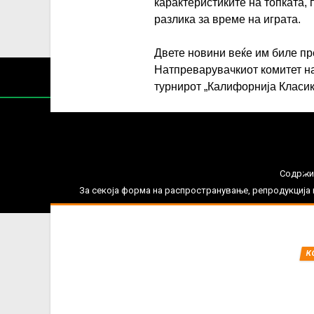
карактеристиките на топката,
разлика за време на играта.
Двете новини веќе им биле пр
Натпреварувачкиот комитет на
турнирот „Калифорнија Класик
Нај
Содржин
За секоја форма на распространување, репродукција и
К