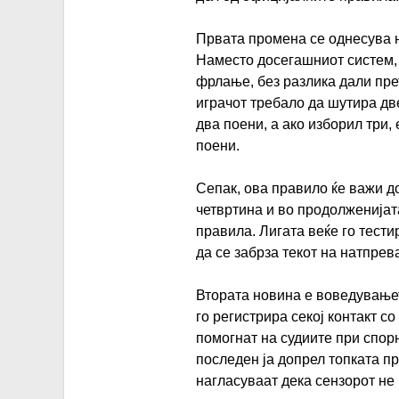
Првата промена се однесува 
Наместо досегашниот систем,
фрлање, без разлика дали пре
играчот требало да шутира дв
два поени, а ако изборил три
поени.
Сепак, ова правило ќе важи д
четвртина и во продолженијат
правила. Лигата веќе го тести
да се забрза текот на натпрев
Втората новина е воведувањето
го регистрира секој контакт с
помогнат на судиите при спорн
последен ја допрел топката п
нагласуваат дека сензорот не 