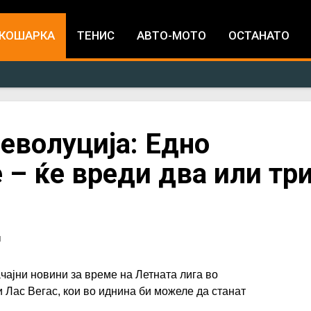
Jump to navigation
КОШАРКА
ТЕНИС
АВТО-МОТО
ОСТАНАТО
еволуција: Едно
– ќе вреди два или тр
И
ачајни новини за време на Летната лига во
и Лас Вегас, кои во иднина би можеле да станат