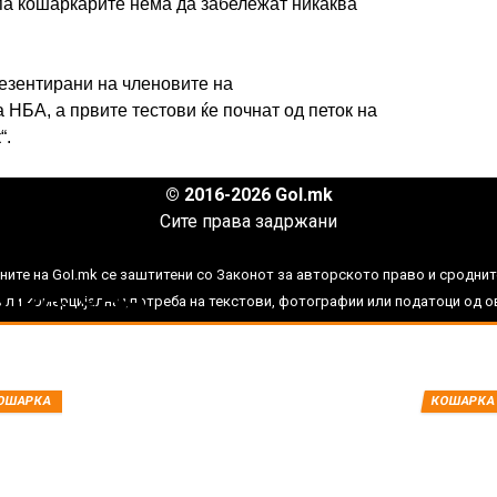
 па кошаркарите нема да забележат никаква
езентирани на членовите на
 НБА, а првите тестови ќе почнат од петок на
ИМПРЕСУМ
МАРКЕТИНГ
КОНТАКТ
RSS
“.
© 2016-2026 Gol.mk
Сите права задржани
нови вести од
ите на Gol.mk се заштитени со Законот за авторското право и сроднит
НБА, САД
ли комерцијална употреба на текстови, фотографии или податоци од ово
ОШАРКА
КОШАРКА