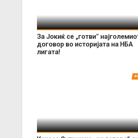
За Јокиќ се „готви“ најголемио
договор во историјата на НБА
лигата!
К