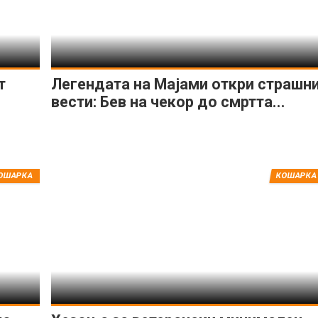
т
Легендата на Мајами откри страшн
вести: Бев на чекор до смртта...
ОШАРКА
КОШАРКА