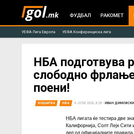
ФУДБАЛ
РАКОМЕТ
УЕФА Лига Европа
УЕФА Конференциска лига
You
НБА подготвува р
слободно фрлање 
are
поени!
here
КОШАРКА
НБА
4 ЈУЛИ 2026, 8:28
•
ИВАН ДИМОВСК
НБА
лигата ќе тестира две зн
Калифорнија, Солт Лејк Сити 
дел од официјалните правила.